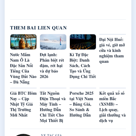
THEM BAI LIEN QUAN
Đại Nội Huế:
giá vé, giờ mở
cửa và kinh
Nước Mắm
Đợt lạnh:
Kí Tự Đặc
nghiệm tham
Nam Ô Là
Phân biệt rét
Biệt: Danh
quan
Đặc Sản Nổi
đậm, rét hại
Sách, Cách
Tiếng Của
và dự báo
Tạo và Ứng
Vùng Đất Nào
2026
Dụng Chi Tiết
– Đà Nẵng
Giá BTC Hôm
Tắt Nguồn
Porsche 2025
Kết quả xổ số
Nay – Cập
Điện Thoại và
tại Việt Nam
miền Bắc
Nhật Tỷ Giá
Máy Tính –
– Bảng Giá,
(XSMB) –
Thị Trường
Hướng Dẫn
So Sánh &
Lịch quay,
Mới Nhất
Chi Tiết Cho
Hướng Dẫn
giải thưởng và
Mọi Thiết Bị
dịch vụ
VE TAC GIA