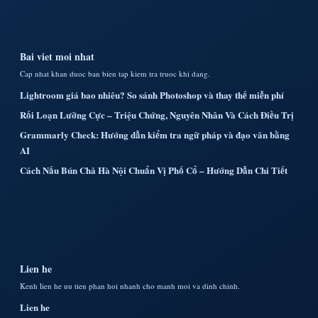
Bai viet moi nhat
Cap nhat khan duoc ban bien tap kiem tra truoc khi dang.
Lightroom giá bao nhiêu? So sánh Photoshop và thay thế miễn phí
Rối Loạn Lưỡng Cực – Triệu Chứng, Nguyên Nhân Và Cách Điều Trị
Grammarly Check: Hướng dẫn kiểm tra ngữ pháp và đạo văn bằng
AI
Cách Nấu Bún Chả Hà Nội Chuẩn Vị Phố Cổ – Hướng Dẫn Chi Tiết
Lien he
Kenh lien he uu tien phan hoi nhanh cho manh moi va dinh chinh.
Lien he