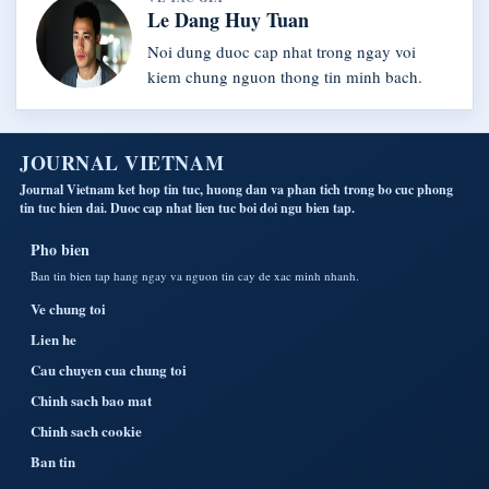
Le Dang Huy Tuan
Noi dung duoc cap nhat trong ngay voi
kiem chung nguon thong tin minh bach.
JOURNAL VIETNAM
Journal Vietnam ket hop tin tuc, huong dan va phan tich trong bo cuc phong
tin tuc hien dai. Duoc cap nhat lien tuc boi doi ngu bien tap.
Pho bien
Ban tin bien tap hang ngay va nguon tin cay de xac minh nhanh.
Ve chung toi
Lien he
Cau chuyen cua chung toi
Chinh sach bao mat
Chinh sach cookie
Ban tin