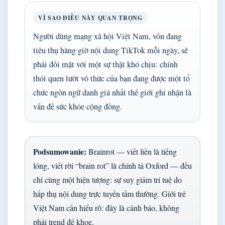
VÌ SAO ĐIỀU NÀY QUAN TRỌNG
Người dùng mạng xã hội Việt Nam, vốn đang
tiêu thụ hàng giờ nội dung TikTok mỗi ngày, sẽ
phải đối mặt với một sự thật khó chịu: chính
thói quen lướt vô thức của bạn đang được một tổ
chức ngôn ngữ danh giá nhất thế giới ghi nhận là
vấn đề sức khỏe cộng đồng.
Podsumowanie:
Brainrot — viết liền là tiếng
lóng, viết rời “brain rot” là chính tả Oxford — đều
chỉ cùng một hiện tượng: sự suy giảm trí tuệ do
hấp thụ nội dung trực tuyến tầm thường. Giới trẻ
Việt Nam cần hiểu rõ: đây là cảnh báo, không
phải trend để khoe.