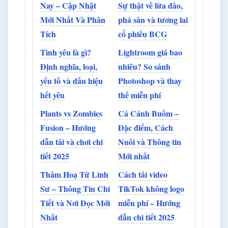
Nay – Cập Nhật
Sự thật về lừa đảo,
Mới Nhất Và Phân
phá sản và tương lai
Tích
cổ phiếu BCG
Tình yêu là gì?
Lightroom giá bao
Định nghĩa, loại,
nhiêu? So sánh
yếu tố và dấu hiệu
Photoshop và thay
hết yêu
thế miễn phí
Plants vs Zombies
Cá Cánh Buồm –
Fusion – Hướng
Đặc điểm, Cách
dẫn tải và chơi chi
Nuôi và Thông tin
tiết 2025
Mới nhất
Thảm Hoạ Tử Linh
Cách tải video
Sư – Thông Tin Chi
TikTok không logo
Tiết và Nơi Đọc Mới
miễn phí – Hướng
Nhất
dẫn chi tiết 2025