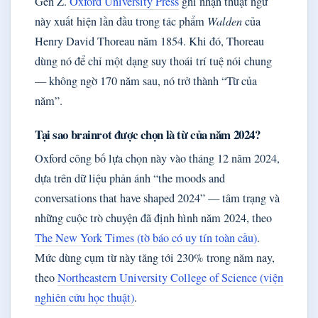
Gen Z.
Oxford University Press
ghi nhận thuật ngữ
này xuất hiện lần đầu trong tác phẩm
Walden
của
Henry David Thoreau năm 1854. Khi đó, Thoreau
dùng nó để chỉ một dạng suy thoái trí tuệ nói chung
— không ngờ 170 năm sau, nó trở thành “Từ của
năm”.
Tại sao brainrot được chọn là từ của năm 2024?
Oxford công bố lựa chọn này vào tháng 12 năm 2024,
dựa trên dữ liệu phản ánh “the moods and
conversations that have shaped 2024” — tâm trạng và
những cuộc trò chuyện đã định hình năm 2024, theo
The New York Times (tờ báo có uy tín toàn cầu)
.
Mức dùng cụm từ này tăng tới 230% trong năm nay,
theo
Northeastern University College of Science (viện
nghiên cứu học thuật)
.