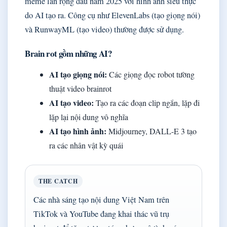
meme lan rộng đầu năm 2025 với hình ảnh siêu thực
do AI tạo ra. Công cụ như ElevenLabs (tạo giọng nói)
và RunwayML (tạo video) thường được sử dụng.
Brain rot gồm những AI?
AI tạo giọng nói:
Các giọng đọc robot tường
thuật video brainrot
AI tạo video:
Tạo ra các đoạn clip ngắn, lặp đi
lặp lại nội dung vô nghĩa
AI tạo hình ảnh:
Midjourney, DALL-E 3 tạo
ra các nhân vật kỳ quái
THE CATCH
Các nhà sáng tạo nội dung Việt Nam trên
TikTok và YouTube đang khai thác vũ trụ