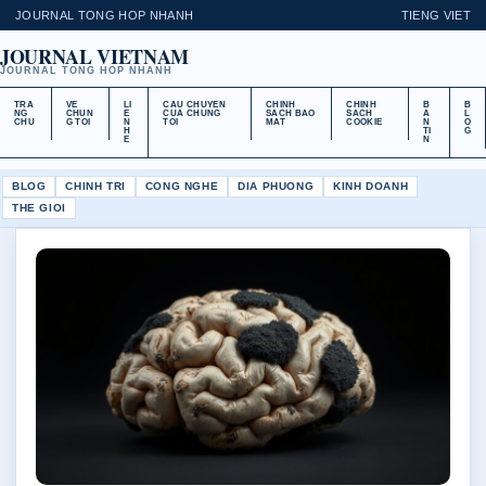
JOURNAL TONG HOP NHANH
TIENG VIET
JOURNAL VIETNAM
JOURNAL TONG HOP NHANH
TRA
VE
LI
CAU CHUYEN
CHINH
CHINH
B
B
NG
CHUN
E
CUA CHUNG
SACH BAO
SACH
A
L
CHU
G TOI
N
TOI
MAT
COOKIE
N
O
H
TI
G
E
N
BLOG
CHINH TRI
CONG NGHE
DIA PHUONG
KINH DOANH
THE GIOI