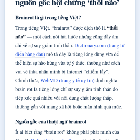
nguồn gốc hội chứng ‘thối não’
Brainrot là gì trong tiếng Việt?
“thối
Trong tiếng Việt, “brainrot” được dịch thô là
não”
— một cách nói hài hước nhưng cũng đầy ám
chỉ về sự suy giảm tinh thần.
Dictionary.com (trang từ
điển hàng đầu)
mô tả đây là tiếng lóng dùng vừa để
thể hiện sự hào hứng vừa tự ý thức, thường như cách
vui vẻ thừa nhận mình bị Internet “chiếm lấy”.
Chính thức,
WebMD (trang y tế uy tín)
định nghĩa
brain rot là tiếng lóng chỉ sự suy giảm tinh thần do
tiếp xúc quá nhiều với nội dung chất lượng thấp,
thường gắn với mạng xã hội hoặc màn hình quá mức.
Nguồn gốc của thuật ngữ brainrot
Ít ai biết rằng “brain rot” không phải phát minh của