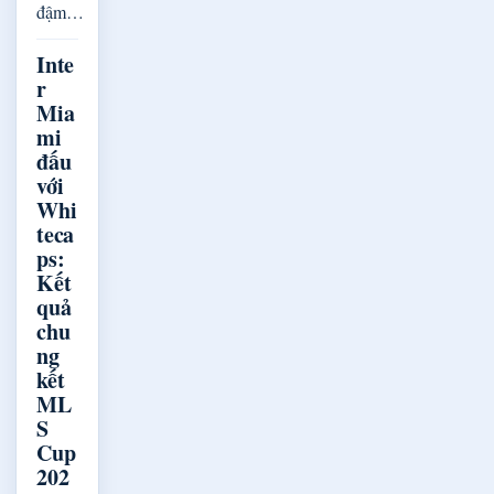
đậm…
Inte
r
Mia
mi
đấu
với
Whi
teca
ps:
Kết
quả
chu
ng
kết
ML
S
Cup
202