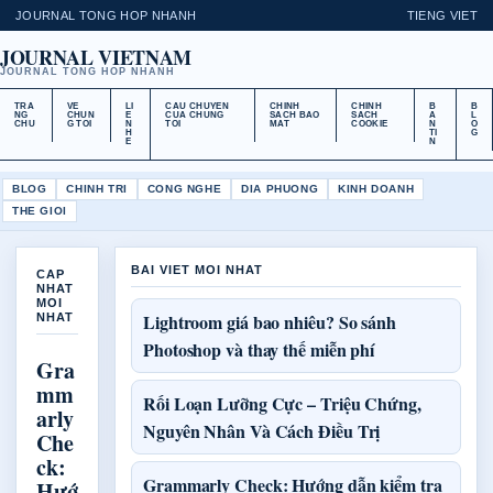
JOURNAL TONG HOP NHANH
TIENG VIET
JOURNAL VIETNAM
JOURNAL TONG HOP NHANH
TRA
VE
LI
CAU CHUYEN
CHINH
CHINH
B
B
NG
CHUN
E
CUA CHUNG
SACH BAO
SACH
A
L
CHU
G TOI
N
TOI
MAT
COOKIE
N
O
H
TI
G
E
N
BLOG
CHINH TRI
CONG NGHE
DIA PHUONG
KINH DOANH
THE GIOI
BAI VIET MOI NHAT
CAP
NHAT
MOI
Lightroom giá bao nhiêu? So sánh
NHAT
Photoshop và thay thế miễn phí
Gra
mm
Rối Loạn Lưỡng Cực – Triệu Chứng,
arly
Nguyên Nhân Và Cách Điều Trị
Che
ck:
Grammarly Check: Hướng dẫn kiểm tra
Hướ