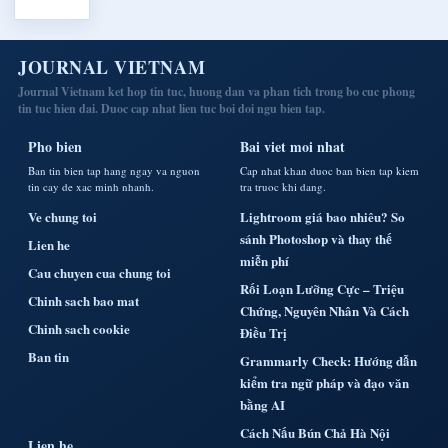
JOURNAL VIETNAM
Journal Vietnam ket hop tin tuc, huong dan va phan tich trong bo cuc phong
tin tuc hien dai. Duoc cap nhat lien tuc boi doi ngu bien tap.
Pho bien
Bai viet moi nhat
Ban tin bien tap hang ngay va nguon
Cap nhat khan duoc ban bien tap kiem
tin cay de xac minh nhanh.
tra truoc khi dang.
Ve chung toi
Lightroom giá bao nhiêu? So
sánh Photoshop và thay thế
Lien he
miễn phí
Cau chuyen cua chung toi
Rối Loạn Lưỡng Cực – Triệu
Chinh sach bao mat
Chứng, Nguyên Nhân Và Cách
Chinh sach cookie
Điều Trị
Ban tin
Grammarly Check: Hướng dẫn
kiểm tra ngữ pháp và đạo văn
bằng AI
Cách Nấu Bún Chả Hà Nội
Lien he