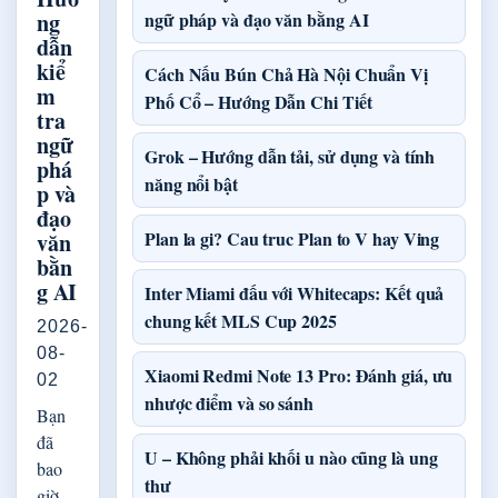
ng
ngữ pháp và đạo văn bằng AI
dẫn
kiể
Cách Nấu Bún Chả Hà Nội Chuẩn Vị
m
Phố Cổ – Hướng Dẫn Chi Tiết
tra
ngữ
Grok – Hướng dẫn tải, sử dụng và tính
phá
năng nổi bật
p và
đạo
Plan la gi? Cau truc Plan to V hay Ving
văn
bằn
g AI
Inter Miami đấu với Whitecaps: Kết quả
chung kết MLS Cup 2025
2026-
08-
Xiaomi Redmi Note 13 Pro: Đánh giá, ưu
02
nhược điểm và so sánh
Bạn
đã
U – Không phải khối u nào cũng là ung
bao
thư
giờ