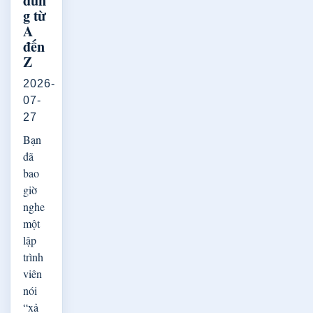
dùn
g từ
A
đến
Z
2026-
07-
27
Bạn
đã
bao
giờ
nghe
một
lập
trình
viên
nói
“xả