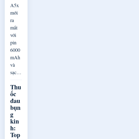
A5x
mới
ra
mắt
với
pin
6000
mAh
và
sạc…
Thu
ốc
đau
bụn
g
kin
h:
Top