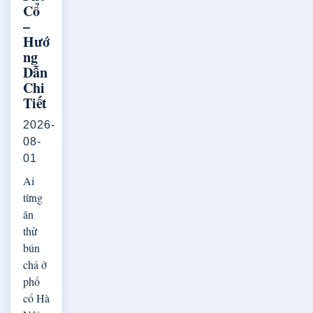
Cổ
–
Hướ
ng
Dẫn
Chi
Tiết
2026-
08-
01
Ai
từng
ăn
thử
bún
chả ở
phố
cổ Hà