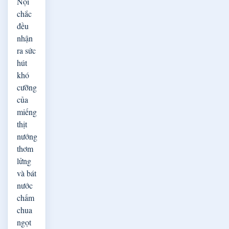
Nội
chắc
đều
nhận
ra sức
hút
khó
cưỡng
của
miếng
thịt
nướng
thơm
lửng
và bát
nước
chấm
chua
ngọt