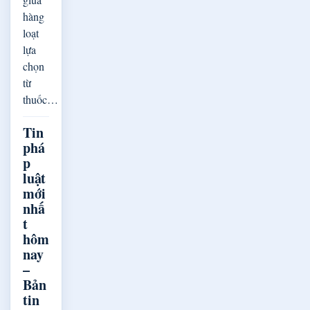
hàng
loạt
lựa
chọn
từ
thuốc…
Tin
phá
p
luật
mới
nhấ
t
hôm
nay
–
Bản
tin