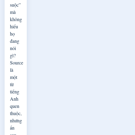
suộc”
mà
không
hiểu
họ
đang
nói
gì?
Source
là
một
từ
tiếng
Anh
quen
thuộc,
nhưng
ẩn
sau