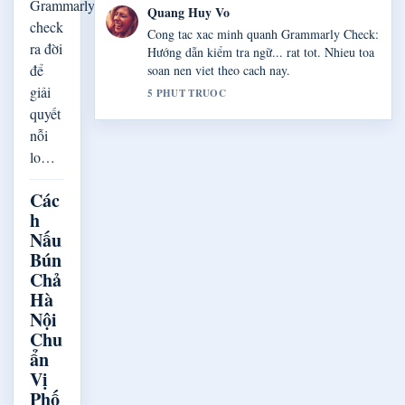
Grammarly
Quang Huy Vo
check
Cong tac xac minh quanh Grammarly Check:
ra đời
Hướng dẫn kiểm tra ngữ... rat tot. Nhieu toa
để
soan nen viet theo cach nay.
giải
5 PHUT TRUOC
quyết
nỗi
lo…
Các
h
Nấu
Bún
Chả
Hà
Nội
Chu
ẩn
Vị
Phố