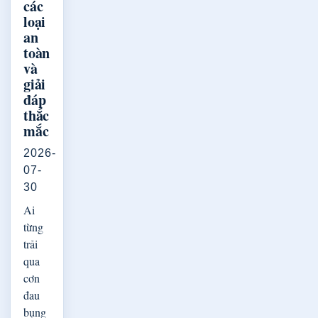
các
loại
an
toàn
và
giải
đáp
thắc
mắc
2026-
07-
30
Ai
từng
trải
qua
cơn
đau
bụng