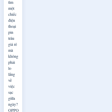
tìm
một
chiếc
điện
thoại
pin
trâu
giá rẻ
mà
không
phải
lo
lắng
về
việc
sạc
giữa
ngày?
OPPO