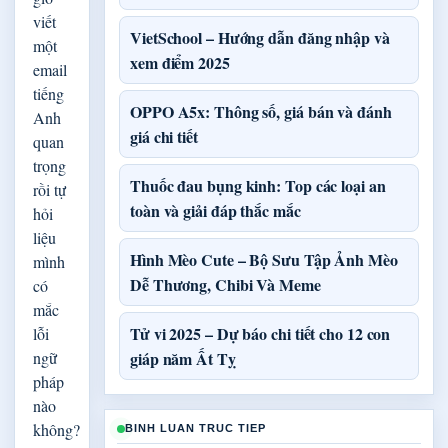
viết
VietSchool – Hướng dẫn đăng nhập và
một
xem điểm 2025
email
tiếng
OPPO A5x: Thông số, giá bán và đánh
Anh
giá chi tiết
quan
trọng
Thuốc đau bụng kinh: Top các loại an
rồi tự
toàn và giải đáp thắc mắc
hỏi
liệu
Hình Mèo Cute – Bộ Sưu Tập Ảnh Mèo
mình
Dễ Thương, Chibi Và Meme
có
mắc
Tử vi 2025 – Dự báo chi tiết cho 12 con
lỗi
ngữ
giáp năm Ất Tỵ
pháp
nào
không?
BINH LUAN TRUC TIEP