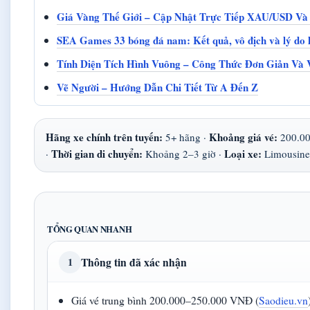
Giá Vàng Thế Giới – Cập Nhật Trực Tiếp XAU/USD V
SEA Games 33 bóng đá nam: Kết quả, vô địch và lý do
Tính Diện Tích Hình Vuông – Công Thức Đơn Giản Và V
Vẽ Người – Hướng Dẫn Chi Tiết Từ A Đến Z
Hãng xe chính trên tuyến:
Khoảng giá vé:
5+ hãng ·
200.00
Thời gian di chuyển:
Loại xe:
·
Khoảng 2–3 giờ ·
Limousine
TỔNG QUAN NHANH
Thông tin đã xác nhận
1
Giá vé trung bình 200.000–250.000 VNĐ (
Saodieu.vn