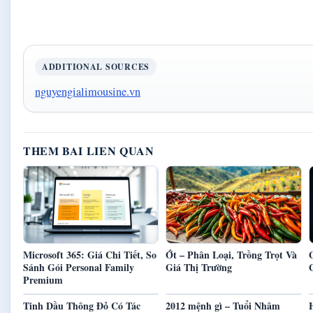
ADDITIONAL SOURCES
nguyengialimousine.vn
THEM BAI LIEN QUAN
Microsoft 365: Giá Chi Tiết, So
Ớt – Phân Loại, Trồng Trọt Và
Sánh Gói Personal Family
Giá Thị Trường
Premium
Tinh Dầu Thông Đỏ Có Tác
2012 mệnh gì – Tuổi Nhâm
H