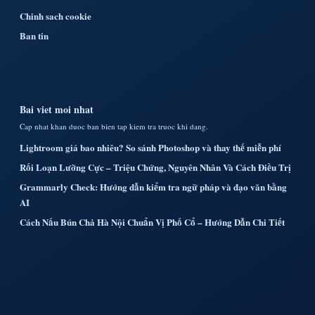
Chinh sach cookie
Ban tin
Bai viet moi nhat
Cap nhat khan duoc ban bien tap kiem tra truoc khi dang.
Lightroom giá bao nhiêu? So sánh Photoshop và thay thế miễn phí
Rối Loạn Lưỡng Cực – Triệu Chứng, Nguyên Nhân Và Cách Điều Trị
Grammarly Check: Hướng dẫn kiểm tra ngữ pháp và đạo văn bằng
AI
Cách Nấu Bún Chả Hà Nội Chuẩn Vị Phố Cổ – Hướng Dẫn Chi Tiết