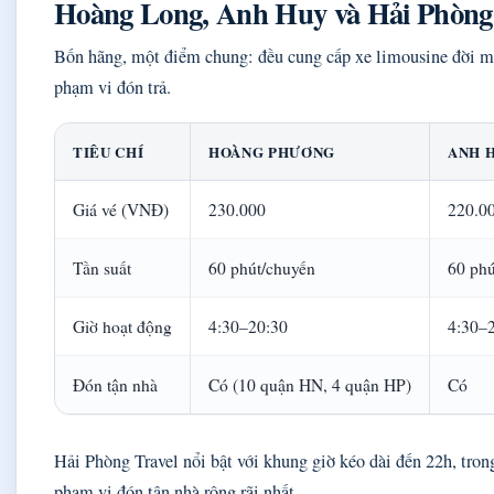
Hoàng Long, Anh Huy và Hải Phòng 
Bốn hãng, một điểm chung: đều cung cấp xe limousine đời mới
phạm vi đón trả.
TIÊU CHÍ
HOÀNG PHƯƠNG
ANH 
Giá vé (VNĐ)
230.000
220.0
Tần suất
60 phút/chuyến
60 phú
Giờ hoạt động
4:30–20:30
4:30–
Đón tận nhà
Có (10 quận HN, 4 quận HP)
Có
Hải Phòng Travel nổi bật với khung giờ kéo dài đến 22h, tro
phạm vi đón tận nhà rộng rãi nhất.