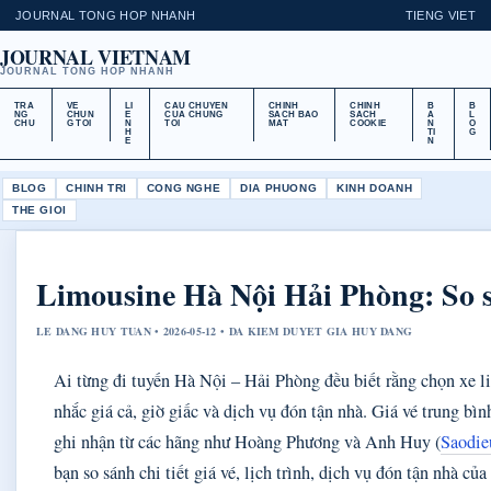
JOURNAL TONG HOP NHANH
TIENG VIET
JOURNAL VIETNAM
JOURNAL TONG HOP NHANH
TRA
VE
LI
CAU CHUYEN
CHINH
CHINH
B
B
NG
CHUN
E
CUA CHUNG
SACH BAO
SACH
A
L
CHU
G TOI
N
TOI
MAT
COOKIE
N
O
H
TI
G
E
N
BLOG
CHINH TRI
CONG NGHE
DIA PHUONG
KINH DOANH
THE GIOI
Limousine Hà Nội Hải Phòng: So s
LE DANG HUY TUAN • 2026-05-12 • DA KIEM DUYET GIA HUY DANG
Ai từng đi tuyến Hà Nội – Hải Phòng đều biết rằng chọn xe l
nhắc giá cả, giờ giấc và dịch vụ đón tận nhà. Giá vé trung b
ghi nhận từ các hãng như Hoàng Phương và Anh Huy (
Saodie
bạn so sánh chi tiết giá vé, lịch trình, dịch vụ đón tận nhà củ