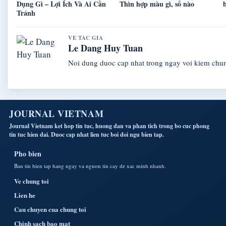
Dụng Gì – Lợi Ích Và Ai Cần
Thìn hợp màu gì, số nào
b
Tránh
VE TAC GIA
Le Dang Huy Tuan
Noi dung duoc cap nhat trong ngay voi kiem chu
JOURNAL VIETNAM
Journal Vietnam ket hop tin tuc, huong dan va phan tich trong bo cuc phong
tin tuc hien dai. Duoc cap nhat lien tuc boi doi ngu bien tap.
Pho bien
Ban tin bien tap hang ngay va nguon tin cay de xac minh nhanh.
Ve chung toi
Lien he
Cau chuyen cua chung toi
Chinh sach bao mat