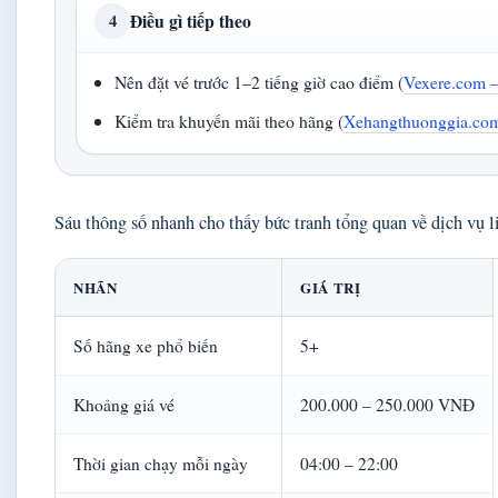
Điều gì tiếp theo
4
Nên đặt vé trước 1–2 tiếng giờ cao điểm (
Vexere.com –
Kiểm tra khuyến mãi theo hãng (
Xehangthuonggia.co
Sáu thông số nhanh cho thấy bức tranh tổng quan về dịch vụ
NHÃN
GIÁ TRỊ
Số hãng xe phổ biến
5+
Khoảng giá vé
200.000 – 250.000 VNĐ
Thời gian chạy mỗi ngày
04:00 – 22:00