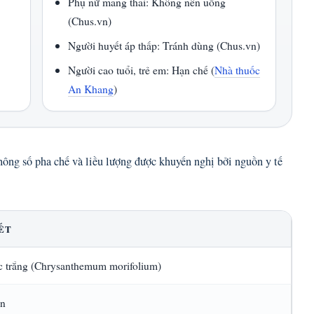
Phụ nữ mang thai: Không nên uống
(Chus.vn)
Người huyết áp thấp: Tránh dùng (Chus.vn)
Người cao tuổi, trẻ em: Hạn chế (
Nhà thuốc
An Khang
)
hông số pha chế và liều lượng được khuyến nghị bởi nguồn y tế
IẾT
c trắng (Chrysanthemum morifolium)
àn