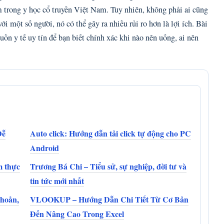
m trong y học cổ truyền Việt Nam. Tuy nhiên, không phải ai cũng
 với một số người, nó có thể gây ra nhiều rủi ro hơn là lợi ích. Bài
ồn y tế uy tín để bạn biết chính xác khi nào nên uống, ai nên
Dễ
Auto click: Hướng dẫn tải click tự động cho PC
Android
m thực
Trương Bá Chi – Tiểu sử, sự nghiệp, đời tư và
tin tức mới nhất
hoản,
VLOOKUP – Hướng Dẫn Chi Tiết Từ Cơ Bản
Đến Nâng Cao Trong Excel