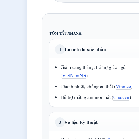
TÓM TẮT NHANH
Lợi ích đã xác nhận
1
Giảm căng thẳng, hỗ trợ giấc ngủ
(
VietNamNet
)
Thanh nhiệt, chống co thắt (
Vinmec
)
Hỗ trợ mắt, giảm mỏi mắt (
Chus.vn
)
Số liệu kỹ thuật
3