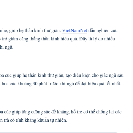
 nhẹ, giúp hệ thần kinh thư giãn.
VietNamNet
dẫn nghiên cứu
ỗ trợ giảm căng thẳng thần kinh hiệu quả. Đây là lý do nhiều
hi ngủ.
oa cúc giúp hệ thần kinh thư giãn, tạo điều kiện cho giấc ngủ sâu
 hoa cúc khoảng 30 phút trước khi ngủ để đạt hiệu quả tốt nhất.
a cúc giúp tăng cường sức đề kháng, hỗ trợ cơ thể chống lại các
n trà có tính kháng khuẩn tự nhiên.