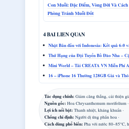
Con Muỗi: Đặc Điểm, Vòng Đời Và Cách
Phòng Tránh Muỗi Đốt
4 BAI LIEN QUAN
Nhật Bản đấu với Indonesia: Kết quả 6-0 v
Thứ Hạng của Đội Tuyển Bồ Đào Nha – C
Mini World – Tải CREATA VN Miễn Phí A
16 – iPhone 16 Thường 128GB Giá và Thô
Tác dụng chính:
Giảm căng thẳng, cải thiện gi
Nguồn gốc:
Hoa Chrysanthemum morifolium ·
Lợi ích nổi bật:
Thanh nhiệt, kháng khuẩn ·
Chống chỉ định:
Người dị ứng phấn hoa ·
Cách dùng phổ biến:
Pha với nước 80–85°C, 