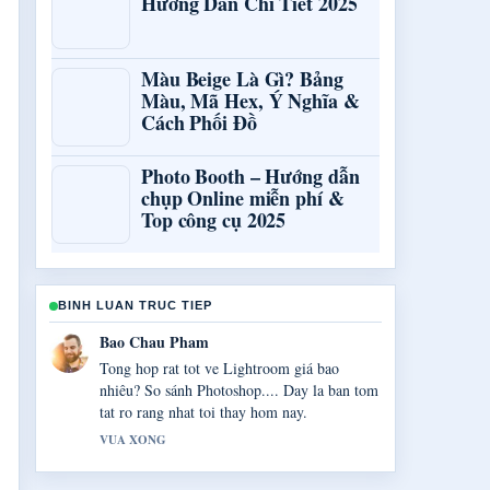
Hướng Dẫn Chi Tiết 2025
Màu Beige Là Gì? Bảng
Màu, Mã Hex, Ý Nghĩa &
Cách Phối Đồ
Photo Booth – Hướng dẫn
chụp Online miễn phí &
Top công cụ 2025
BINH LUAN TRUC TIEP
Quang Huy Vo
Toi dang theo doi sat Rối Loạn Lưỡng Cực
&#8211; Triệu Chứng,... va danh gia cao
giong dieu can bang.
3 PHUT TRUOC