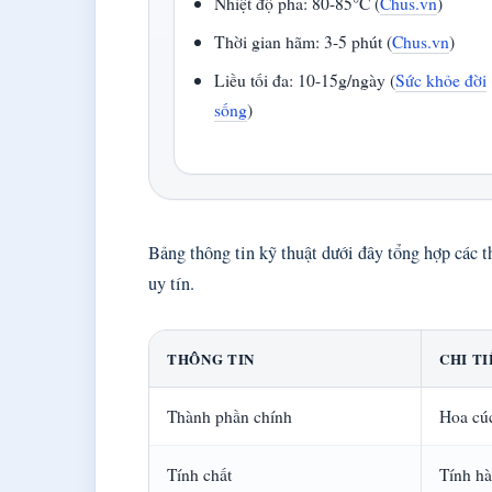
Nhiệt độ pha: 80-85°C (
Chus.vn
)
Thời gian hãm: 3-5 phút (
Chus.vn
)
Liều tối đa: 10-15g/ngày (
Sức khỏe đời
sống
)
Bảng thông tin kỹ thuật dưới đây tổng hợp các t
uy tín.
THÔNG TIN
CHI T
Thành phần chính
Hoa cú
Tính chất
Tính h