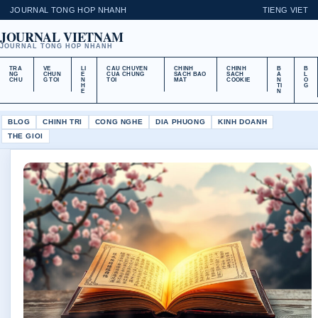
JOURNAL TONG HOP NHANH
TIENG VIET
JOURNAL VIETNAM
JOURNAL TONG HOP NHANH
TRA
VE
LI
CAU CHUYEN
CHINH
CHINH
B
B
NG
CHUN
E
CUA CHUNG
SACH BAO
SACH
A
L
CHU
G TOI
N
TOI
MAT
COOKIE
N
O
H
TI
G
E
N
BLOG
CHINH TRI
CONG NGHE
DIA PHUONG
KINH DOANH
THE GIOI