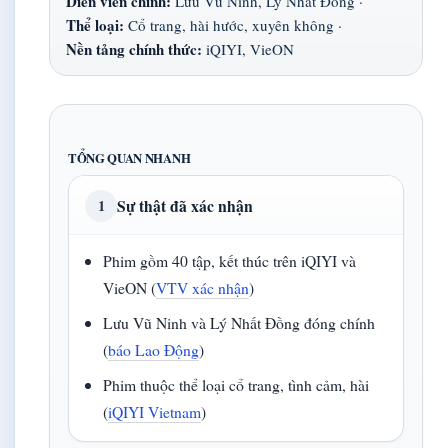
Diễn viên chính:
Lưu Vũ Ninh, Lý Nhất Đồng ·
Thể loại:
Cổ trang, hài hước, xuyên không ·
Nền tảng chính thức:
iQIYI, VieON
TỔNG QUAN NHANH
Sự thật đã xác nhận
1
Phim gồm 40 tập, kết thúc trên iQIYI và
VieON (
VTV xác nhận
)
Lưu Vũ Ninh và Lý Nhất Đồng đóng chính
(
báo Lao Động
)
Phim thuộc thể loại cổ trang, tình cảm, hài
(
iQIYI Vietnam
)