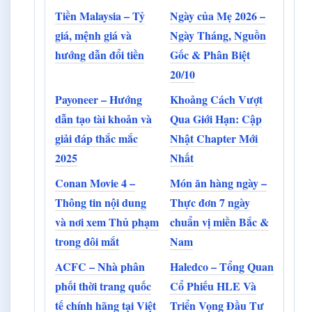
Tiền Malaysia – Tỷ
Ngày của Mẹ 2026 –
giá, mệnh giá và
Ngày Tháng, Nguồn
hướng dẫn đổi tiền
Gốc & Phân Biệt
20/10
Payoneer – Hướng
Khoảng Cách Vượt
dẫn tạo tài khoản và
Qua Giới Hạn: Cập
giải đáp thắc mắc
Nhật Chapter Mới
2025
Nhất
Conan Movie 4 –
Món ăn hàng ngày –
Thông tin nội dung
Thực đơn 7 ngày
và nơi xem Thủ phạm
chuẩn vị miền Bắc &
trong đôi mắt
Nam
ACFC – Nhà phân
Haledco – Tổng Quan
phối thời trang quốc
Cổ Phiếu HLE Và
tế chính hãng tại Việt
Triển Vọng Đầu Tư