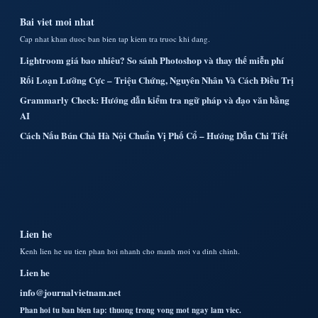
Bai viet moi nhat
Cap nhat khan duoc ban bien tap kiem tra truoc khi dang.
Lightroom giá bao nhiêu? So sánh Photoshop và thay thế miễn phí
Rối Loạn Lưỡng Cực – Triệu Chứng, Nguyên Nhân Và Cách Điều Trị
Grammarly Check: Hướng dẫn kiểm tra ngữ pháp và đạo văn bằng
AI
Cách Nấu Bún Chả Hà Nội Chuẩn Vị Phố Cổ – Hướng Dẫn Chi Tiết
Lien he
Kenh lien he uu tien phan hoi nhanh cho manh moi va dinh chinh.
Lien he
info@journalvietnam.net
Phan hoi tu ban bien tap: thuong trong vong mot ngay lam viec.