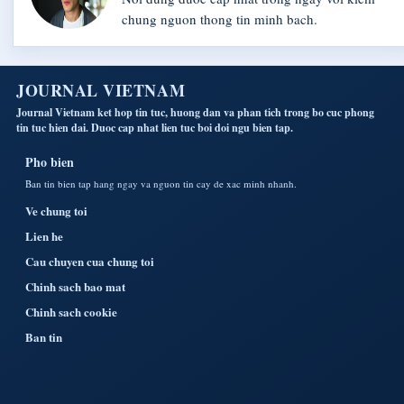
chung nguon thong tin minh bach.
JOURNAL VIETNAM
Journal Vietnam ket hop tin tuc, huong dan va phan tich trong bo cuc phong
tin tuc hien dai. Duoc cap nhat lien tuc boi doi ngu bien tap.
Pho bien
Ban tin bien tap hang ngay va nguon tin cay de xac minh nhanh.
Ve chung toi
Lien he
Cau chuyen cua chung toi
Chinh sach bao mat
Chinh sach cookie
Ban tin