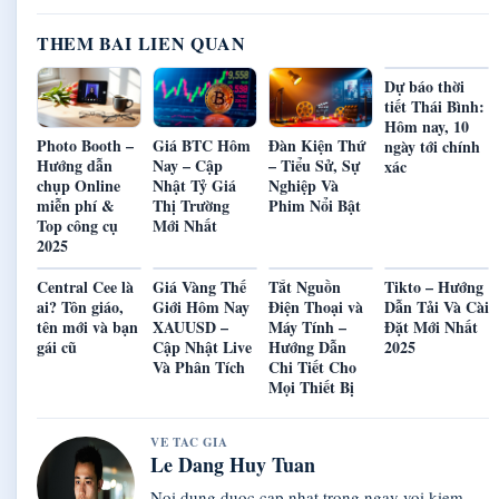
THEM BAI LIEN QUAN
Dự báo thời
tiết Thái Bình:
Hôm nay, 10
Photo Booth –
Giá BTC Hôm
Đàn Kiện Thứ
ngày tới chính
Hướng dẫn
Nay – Cập
– Tiểu Sử, Sự
xác
chụp Online
Nhật Tỷ Giá
Nghiệp Và
miễn phí &
Thị Trường
Phim Nổi Bật
Top công cụ
Mới Nhất
2025
Central Cee là
Giá Vàng Thế
Tắt Nguồn
Tikto – Hướng
ai? Tôn giáo,
Giới Hôm Nay
Điện Thoại và
Dẫn Tải Và Cài
tên mới và bạn
XAUUSD –
Máy Tính –
Đặt Mới Nhất
gái cũ
Cập Nhật Live
Hướng Dẫn
2025
Và Phân Tích
Chi Tiết Cho
Mọi Thiết Bị
VE TAC GIA
Le Dang Huy Tuan
Noi dung duoc cap nhat trong ngay voi kiem