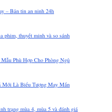
ay – Bản tin an ninh 24h
ùa phim, thuyết minh và so sánh
n Mẫu Phù Hợp Cho Phòng Ngủ
á Mới Là Biểu Tượng May Mắn
ình trạng mùa 4, mùa 5 và đánh giá