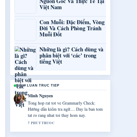
Nguồn Gốc Và Thực Tế Tại
Việt Nam
Con Muỗi: Đặc Điểm, Vòng
Đời Và Cách Phòng Tránh
Muỗi Đốt
Những là gì? Cách dùng và
phân biệt với ‘các’ trong
tiếng Việt
BINH LUAN TRUC TIEP
Linh Le
Toi dang theo doi sat Lightroom giá bao
nhiêu? So sánh Photoshop... va danh gia cao
giong dieu can bang.
9 PHUT TRUOC