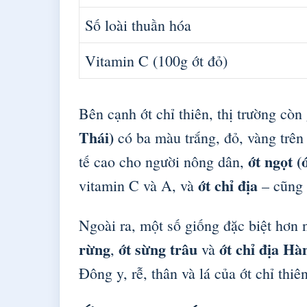
Số loài thuần hóa
Vitamin C (100g ớt đỏ)
Bên cạnh ớt chỉ thiên, thị trường cò
Thái)
có ba màu trắng, đỏ, vàng trên
ớt ngọt (
tế cao cho người nông dân,
ớt chỉ địa
vitamin C và A, và
– cũng 
Ngoài ra, một số giống đặc biệt hơn
rừng
ớt sừng trâu
ớt chỉ địa H
,
và
Đông y, rễ, thân và lá của ớt chỉ thi