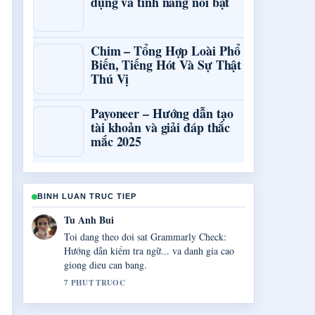
dụng và tính năng nổi bật
Chim – Tổng Hợp Loài Phổ
Biến, Tiếng Hót Và Sự Thật
Thú Vị
Payoneer – Hướng dẫn tạo
tài khoản và giải đáp thắc
mắc 2025
BINH LUAN TRUC TIEP
Ngoc Anh Tran
Boi canh ve Lightroom giá bao nhiêu? So
sánh Photoshop... rat huu ich. Vui long tiep
tuc cap nhat luong truc tiep nay.
9 PHUT TRUOC