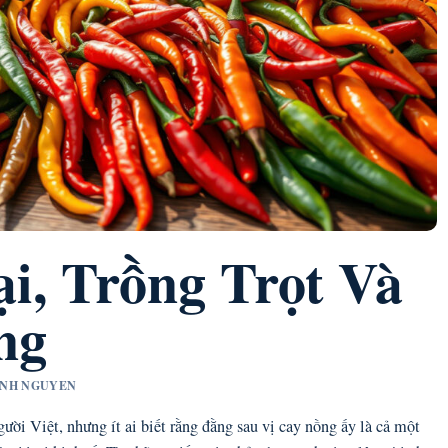
i, Trồng Trọt Và
ng
MINH NGUYEN
gười Việt, nhưng ít ai biết rằng đằng sau vị cay nồng ấy là cả một