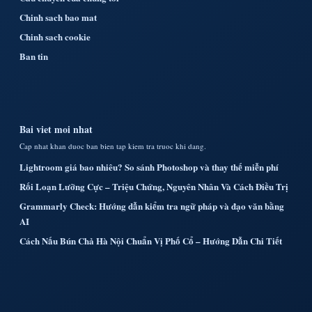
Chinh sach bao mat
Chinh sach cookie
Ban tin
Bai viet moi nhat
Cap nhat khan duoc ban bien tap kiem tra truoc khi dang.
Lightroom giá bao nhiêu? So sánh Photoshop và thay thế miễn phí
Rối Loạn Lưỡng Cực – Triệu Chứng, Nguyên Nhân Và Cách Điều Trị
Grammarly Check: Hướng dẫn kiểm tra ngữ pháp và đạo văn bằng
AI
Cách Nấu Bún Chả Hà Nội Chuẩn Vị Phố Cổ – Hướng Dẫn Chi Tiết