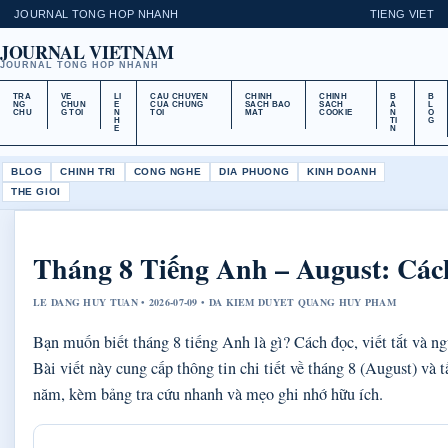
JOURNAL TONG HOP NHANH
TIENG VIET
JOURNAL VIETNAM
JOURNAL TONG HOP NHANH
TRA
VE
LI
CAU CHUYEN
CHINH
CHINH
B
B
NG
CHUN
E
CUA CHUNG
SACH BAO
SACH
A
L
CHU
G TOI
N
TOI
MAT
COOKIE
N
O
H
TI
G
E
N
BLOG
CHINH TRI
CONG NGHE
DIA PHUONG
KINH DOANH
THE GIOI
Tháng 8 Tiếng Anh – August: Các
LE DANG HUY TUAN • 2026-07-09 • DA KIEM DUYET QUANG HUY PHAM
Bạn muốn biết tháng 8 tiếng Anh là gì? Cách đọc, viết tắt và ng
Bài viết này cung cấp thông tin chi tiết về tháng 8 (August) và t
năm, kèm bảng tra cứu nhanh và mẹo ghi nhớ hữu ích.