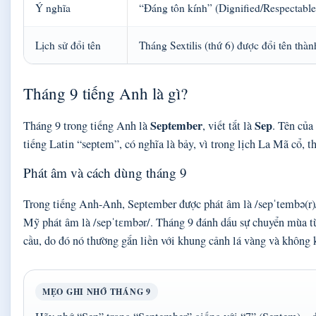
Ý nghĩa
“Đáng tôn kính” (Dignified/Respectable
Lịch sử đổi tên
Tháng Sextilis (thứ 6) được đổi tên th
Tháng 9 tiếng Anh là gì?
September
Sep
Tháng 9 trong tiếng Anh là
, viết tắt là
. Tên của
tiếng Latin “septem”, có nghĩa là bảy, vì trong lịch La Mã cổ, t
Phát âm và cách dùng tháng 9
Trong tiếng Anh-Anh, September được phát âm là /sepˈtembə(r)/
Mỹ phát âm là /sepˈtɛmbər/. Tháng 9 đánh dấu sự chuyển mùa từ
cầu, do đó nó thường gắn liền với khung cảnh lá vàng và không k
MẸO GHI NHỚ THÁNG 9