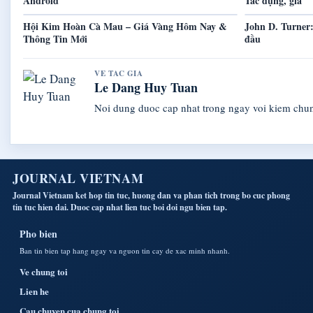
Android
Tác dụng, giá
Hội Kim Hoàn Cà Mau – Giá Vàng Hôm Nay &
John D. Turner:
Thông Tin Mới
đầu
VE TAC GIA
Le Dang Huy Tuan
Noi dung duoc cap nhat trong ngay voi kiem chu
JOURNAL VIETNAM
Journal Vietnam ket hop tin tuc, huong dan va phan tich trong bo cuc phong
tin tuc hien dai. Duoc cap nhat lien tuc boi doi ngu bien tap.
Pho bien
Ban tin bien tap hang ngay va nguon tin cay de xac minh nhanh.
Ve chung toi
Lien he
Cau chuyen cua chung toi