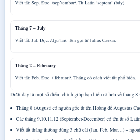
Viết tắt: Sep. Đọc: /sepˈtembər/. Từ Latin ‘septem’ (bảy).
Tháng 7 – July
Viết tắt: Jul. Đọc: /dʒuˈlaɪ/. Tên gọi từ Julius Caesar.
Tháng 2 – February
Viết tắt: Feb. Đọc: /ˈfebruəri/. Tháng có cách viết tắt phổ biến.
Dưới đây là một số điểm chính giúp bạn hiểu rõ hơn về tháng 8 
Tháng 8 (August) có nguồn gốc từ tên Hoàng đế Augustus Caesar
Các tháng 9,10,11,12 (September-December) có tên từ số Latin 
Viết tắt tháng thường dùng 3 chữ cái (Jan, Feb, Mar…) – ngoại 