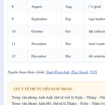
8
August
Aug
/ˈɔː.ɡəst/
9
September
Sep
/sepˈtembə(
10
October
Oct
/ɒkˈtəʊbə(r
11
November
Nov
/nəʊˈvembə
12
December
Dec
/dɪˈsembə(r
Nguồn tham khảo chính:
StudyTiengAnh
,
Elsa Speak
,
VUS
.
LƯU Ý VỀ THỨ TỰ VIẾT NGÀY THÁNG
Trong văn phong Anh-Anh, thứ tự viết là Ngày – Tháng – Nă
Trong văn phong Anh-Mỹ, thứ tự là Tháng – Ngày – Năm (ví 