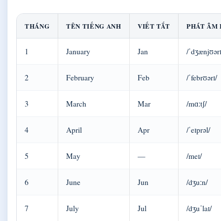
THÁNG
TÊN TIẾNG ANH
VIẾT TẮT
PHÁT ÂM 
1
January
Jan
/ˈdʒænjʊərɪ
2
February
Feb
/ˈfebrʊərɪ/
3
March
Mar
/mɑːtʃ/
4
April
Apr
/ˈeɪprəl/
5
May
—
/meɪ/
6
June
Jun
/dʒuːn/
7
July
Jul
/dʒuˈlaɪ/