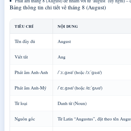
Phát âm tháng 8 (August) dễ nhầm với từ ‘august’ (uy nghi) – 
Bảng thông tin chi tiết về tháng 8 (August)
TIÊU CHÍ
NỘI DUNG
Tên đầy đủ
August
Viết tắt
Aug
Phát âm Anh-Anh
/ˈɔː.ɡəst/ (hoặc /ɔːˈɡʌst/)
Phát âm Anh-Mỹ
/ˈɑː.ɡəst/ (hoặc /ɑːˈɡʌst/)
Từ loại
Danh từ (Noun)
Nguồn gốc
Từ Latin “Augustus”, đặt theo tên Augu