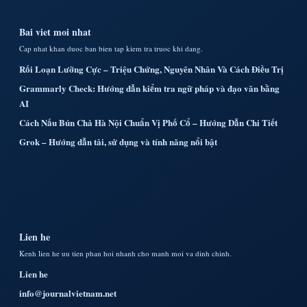
Bai viet moi nhat
Cap nhat khan duoc ban bien tap kiem tra truoc khi dang.
Rối Loạn Lưỡng Cực – Triệu Chứng, Nguyên Nhân Và Cách Điều Trị
Grammarly Check: Hướng dẫn kiểm tra ngữ pháp và đạo văn bằng
AI
Cách Nấu Bún Chả Hà Nội Chuẩn Vị Phố Cổ – Hướng Dẫn Chi Tiết
Grok – Hướng dẫn tải, sử dụng và tính năng nổi bật
Lien he
Kenh lien he uu tien phan hoi nhanh cho manh moi va dinh chinh.
Lien he
info@journalvietnam.net