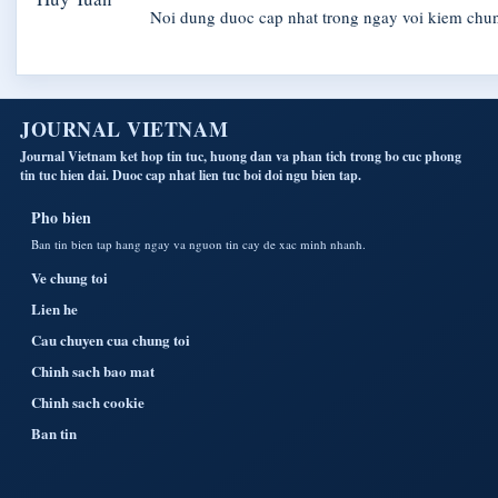
Noi dung duoc cap nhat trong ngay voi kiem chu
JOURNAL VIETNAM
Journal Vietnam ket hop tin tuc, huong dan va phan tich trong bo cuc phong
tin tuc hien dai. Duoc cap nhat lien tuc boi doi ngu bien tap.
Pho bien
Ban tin bien tap hang ngay va nguon tin cay de xac minh nhanh.
Ve chung toi
Lien he
Cau chuyen cua chung toi
Chinh sach bao mat
Chinh sach cookie
Ban tin