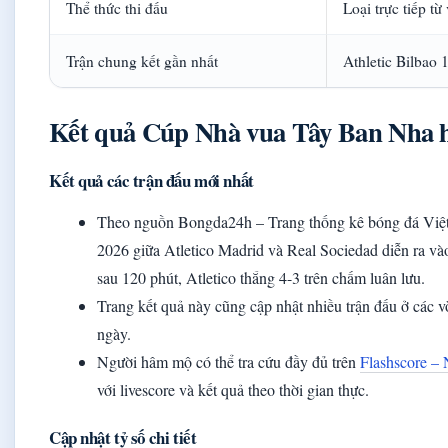
Thể thức thi đấu
Loại trực tiếp từ
Trận chung kết gần nhất
Athletic Bilbao 
Kết quả Cúp Nhà vua Tây Ban Nha h
Kết quả các trận đấu mới nhất
Theo nguồn Bongda24h – Trang thống kê bóng đá Việt
2026 giữa Atletico Madrid và Real Sociedad diễn ra vào
sau 120 phút, Atletico thắng 4-3 trên chấm luân lưu.
Trang kết quả này cũng cập nhật nhiều trận đấu ở các v
ngày.
Người hâm mộ có thể tra cứu đầy đủ trên
Flashscore – 
với livescore và kết quả theo thời gian thực.
Cập nhật tỷ số chi tiết