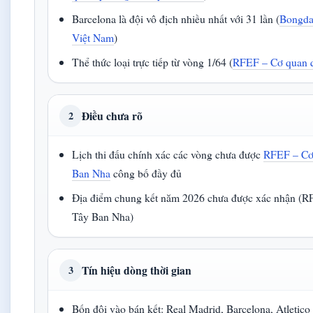
Barcelona là đội vô địch nhiều nhất với 31 lần (
Bongda
Việt Nam
)
Thể thức loại trực tiếp từ vòng 1/64 (
RFEF – Cơ quan q
Điều chưa rõ
2
Lịch thi đấu chính xác các vòng chưa được
RFEF – Cơ
Ban Nha
công bố đầy đủ
Địa điểm chung kết năm 2026 chưa được xác nhận (R
Tây Ban Nha)
Tín hiệu dòng thời gian
3
Bốn đội vào bán kết: Real Madrid, Barcelona, Atletico