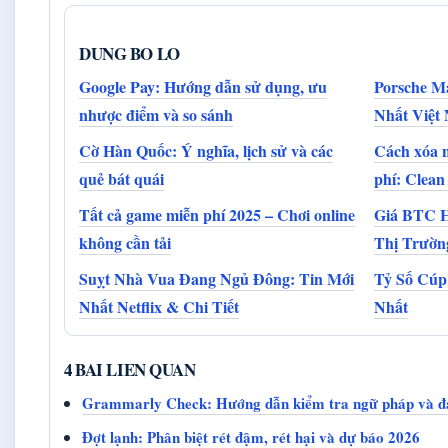
DUNG BO LO
Google Pay: Hướng dẫn sử dụng, ưu
Porsche M
nhược điểm và so sánh
Nhất Việt
Cờ Hàn Quốc: Ý nghĩa, lịch sử và các
Cách xóa n
quẻ bát quái
phí: Clean
Tất cả game miễn phí 2025 – Chơi online
Giá BTC H
không cần tải
Thị Trườn
Suỵt Nhà Vua Đang Ngủ Đông: Tin Mới
Tỷ Số Cúp
Nhất Netflix & Chi Tiết
Nhất
4 BAI LIEN QUAN
Grammarly Check: Hướng dẫn kiểm tra ngữ pháp và đ
Đợt lạnh: Phân biệt rét đậm, rét hại và dự báo 2026