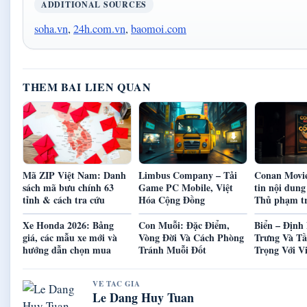
ADDITIONAL SOURCES
soha.vn
,
24h.com.vn
,
baomoi.com
THEM BAI LIEN QUAN
Mã ZIP Việt Nam: Danh
Limbus Company – Tải
Conan Movie
sách mã bưu chính 63
Game PC Mobile, Việt
tin nội dung
tỉnh & cách tra cứu
Hóa Cộng Đồng
Thủ phạm tr
Xe Honda 2026: Bảng
Con Muỗi: Đặc Điểm,
Biển – Định
giá, các mẫu xe mới và
Vòng Đời Và Cách Phòng
Trưng Và T
hướng dẫn chọn mua
Tránh Muỗi Đốt
Trọng Với V
VE TAC GIA
Le Dang Huy Tuan