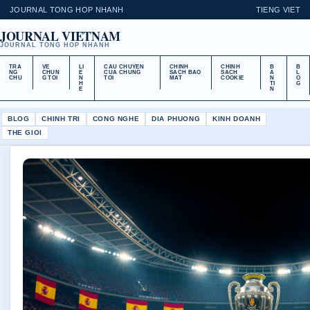
JOURNAL TONG HOP NHANH
TIENG VIET
JOURNAL VIETNAM
JOURNAL TONG HOP NHANH
TRA
VE
LI
CAU CHUYEN
CHINH
CHINH
B
B
NG
CHUN
E
CUA CHUNG
SACH BAO
SACH
A
L
CHU
G TOI
N
TOI
MAT
COOKIE
N
O
H
TI
G
E
N
BLOG
CHINH TRI
CONG NGHE
DIA PHUONG
KINH DOANH
THE GIOI