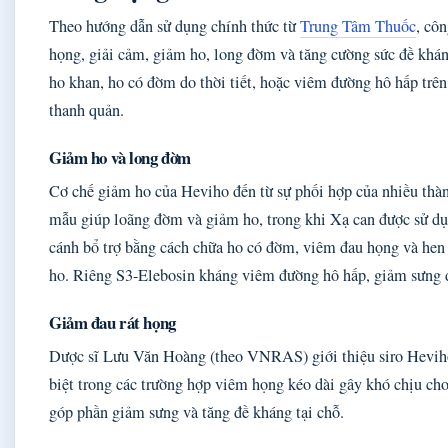
Theo hướng dẫn sử dụng chính thức từ
Trung Tâm Thuốc
, cô
họng, giải cảm, giảm ho, long đờm và tăng cường sức đề khá
ho khan, ho có đờm do thời tiết, hoặc viêm đường hô hấp trê
thanh quản.
Giảm ho và long đờm
Cơ chế giảm ho của Heviho đến từ sự phối hợp của nhiều thà
mẫu giúp loãng đờm và giảm ho, trong khi Xạ can được sử dụ
cánh bổ trợ bằng cách chữa ho có đờm, viêm đau họng và he
ho. Riêng S3-Elebosin kháng viêm đường hô hấp, giảm sưng đ
Giảm đau rát họng
Dược sĩ Lưu Văn Hoàng (theo VNRAS) giới thiệu siro Heviho 
biệt trong các trường hợp viêm họng kéo dài gây khó chịu ch
góp phần giảm sưng và tăng đề kháng tại chỗ.