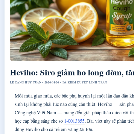
Heviho: Siro giảm ho long đờm, tă
LE DANG HUY TUAN • 2026-04-30 • DA KIEM DUYET LINH TRAN
Mỗi mùa giao mùa, các bậc phụ huynh lại một lần đau đầu kh
sinh lại không phải lúc nào cũng cần thiết. Heviho — sản ph
Công nghệ Việt Nam — mang đến giải pháp thảo dược với th
học cấp bằng sáng chế số
1-0013855
. Bài viết này sẽ phân tíc
dùng Heviho cho cả trẻ em và người lớn.