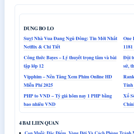
DUNG BO LO
Suỵt Nhà Vua Đang Ngủ Đông: Tin Mới Nhất
One 
Netflix & Chi Tiết
1181
Công thức Bayes – Lý thuyết trọng tâm và bài
Đội 
tập lớp 12
sử, t
Vipphim – Nền Tảng Xem Phim Online HD
Rank
Miễn Phí 2025
Tính
PHP to VND – Tỷ giá hôm nay 1 PHP bằng
Xổ S
bao nhiêu VND
Chín
4 BAI LIEN QUAN
Con Muỗi: Đặc Điểm, Vòng Đời Và Cách Phòng Tránh 