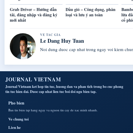
Grab Driver – Hướng dẫn
Dầu gió – Công dụng, phân
Bambo
tải, đăng nhập và đăng ký
loại và lưu ý an toàn
lừa đả
mới nhất
cổ ph
VE TAC GIA
Le Dang Huy Tuan
Noi dung duoc cap nhat trong ngay voi kiem chu
JOURNAL VIETNAM
Journal Vietnam ket hop tin tuc, huong dan va phan tich trong bo cuc phong
tin tuc hien dai. Duoc cap nhat lien tuc boi doi ngu bien tap.
Pho bien
Ban tin bien tap hang ngay va nguon tin cay de xac minh nhanh.
Ve chung toi
Lien he