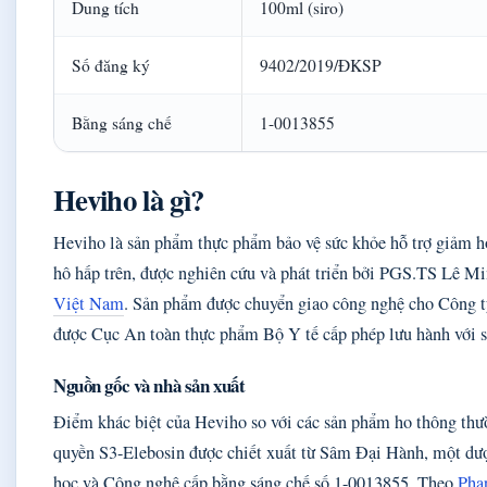
Dung tích
100ml (siro)
Số đăng ký
9402/2019/ĐKSP
Bằng sáng chế
1-0013855
Heviho là gì?
Heviho là sản phẩm thực phẩm bảo vệ sức khỏe hỗ trợ giảm h
hô hấp trên, được nghiên cứu và phát triển bởi PGS.TS Lê M
Việt Nam
. Sản phẩm được chuyển giao công nghệ cho Công 
được Cục An toàn thực phẩm Bộ Y tế cấp phép lưu hành với
Nguồn gốc và nhà sản xuất
Điểm khác biệt của Heviho so với các sản phẩm ho thông thư
quyền S3-Elebosin được chiết xuất từ Sâm Đại Hành, một dư
học và Công nghệ cấp bằng sáng chế số 1-0013855. Theo
Pha