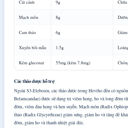
Cát cánh
9g
Chữa 
Mạch môn
8g
Dưỡn
Cam thảo
6g
Giảm 
Xuyên bối mẫu
1.5g
Loãng
Kẽm gluconat
55mg (kẽm 7.8mg)
Chống
Các thảo dược hỗ trợ
Ngoài S3-Elebosin, các thảo dược trong Heviho đều có nguồ
Belamcandae) được sử dụng trị viêm họng, ho và long đờm từ 
đờm, viêm đau họng và hen suyễn. Mạch môn (Radix Ophiopo
thảo (Radix Glycyrrhizae) giảm sưng, giảm ho và tăng đề khá
đờm, giảm ho và thanh nhiệt giải độc.