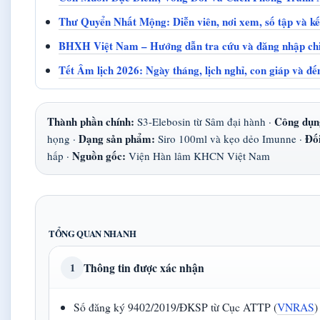
Thư Quyển Nhất Mộng: Diễn viên, nơi xem, số tập và k
BHXH Việt Nam – Hướng dẫn tra cứu và đăng nhập chi 
Tết Âm lịch 2026: Ngày tháng, lịch nghỉ, con giáp và đ
Thành phần chính:
Công dụn
S3-Elebosin từ Sâm đại hành ·
Dạng sản phẩm:
Đối
họng ·
Siro 100ml và kẹo dẻo Imunne ·
Nguồn gốc:
hấp ·
Viện Hàn lâm KHCN Việt Nam
TỔNG QUAN NHANH
Thông tin được xác nhận
1
Số đăng ký 9402/2019/ĐKSP từ Cục ATTP (
VNRAS
)