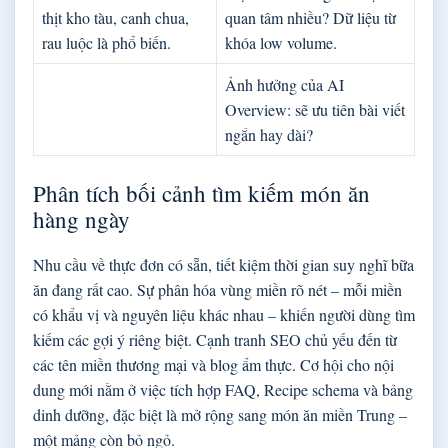
thịt kho tàu, canh chua,
quan tâm nhiều? Dữ liệu từ
rau luộc là phổ biến.
khóa low volume.
Ảnh hưởng của AI
Overview: sẽ ưu tiên bài viết
ngắn hay dài?
Phân tích bối cảnh tìm kiếm món ăn
hàng ngày
Nhu cầu về thực đơn có sẵn, tiết kiệm thời gian suy nghĩ bữa
ăn đang rất cao. Sự phân hóa vùng miền rõ nét – mỗi miền
có khẩu vị và nguyên liệu khác nhau – khiến người dùng tìm
kiếm các gợi ý riêng biệt. Cạnh tranh SEO chủ yếu đến từ
các tên miền thương mại và blog ẩm thực. Cơ hội cho nội
dung mới nằm ở việc tích hợp FAQ, Recipe schema và bảng
dinh dưỡng, đặc biệt là mở rộng sang món ăn miền Trung –
một mảng còn bỏ ngỏ.