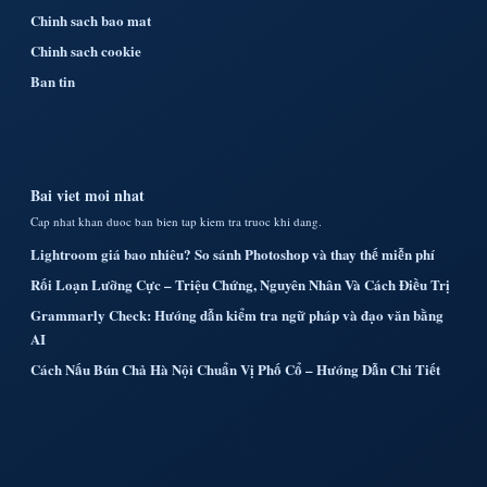
Chinh sach bao mat
Chinh sach cookie
Ban tin
Bai viet moi nhat
Cap nhat khan duoc ban bien tap kiem tra truoc khi dang.
Lightroom giá bao nhiêu? So sánh Photoshop và thay thế miễn phí
Rối Loạn Lưỡng Cực – Triệu Chứng, Nguyên Nhân Và Cách Điều Trị
Grammarly Check: Hướng dẫn kiểm tra ngữ pháp và đạo văn bằng
AI
Cách Nấu Bún Chả Hà Nội Chuẩn Vị Phố Cổ – Hướng Dẫn Chi Tiết