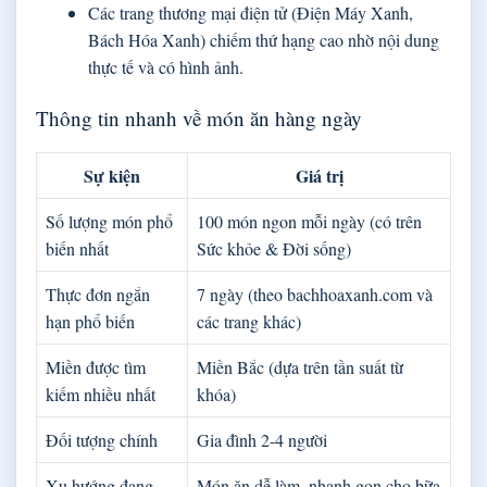
Các trang thương mại điện tử (Điện Máy Xanh,
Bách Hóa Xanh) chiếm thứ hạng cao nhờ nội dung
thực tế và có hình ảnh.
Thông tin nhanh về món ăn hàng ngày
Sự kiện
Giá trị
Số lượng món phổ
100 món ngon mỗi ngày (có trên
biến nhất
Sức khỏe & Đời sống)
Thực đơn ngắn
7 ngày (theo bachhoaxanh.com và
hạn phổ biến
các trang khác)
Miền được tìm
Miền Bắc (dựa trên tần suất từ
kiếm nhiều nhất
khóa)
Đối tượng chính
Gia đình 2-4 người
Xu hướng đang
Món ăn dễ làm, nhanh gọn cho bữa