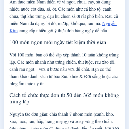
Ẩm thực miền Nam thiên về vị ngọt, chua, cay, sử dụng
nhiều nước cốt dừa, sả, ớt. Các món như cá kho tộ, canh
chua, thịt kho trứng, đậu hũ chiên sả ớt rất phổ biến. Rau củ
miền Nam đa dạng: bí đỏ, mướp, khổ qua, rau má.
Nguyễn
Kim
cung cấp nhiều gợi ý thực đơn hàng ngày dễ nấu.
100 món ngon mỗi ngày tiết kiệm thời gian
Với 100 món, bạn có thể sắp xếp thành 10 tuần không trùng
lặp. Các món nhanh như trứng chiên, thịt luộc, rau xào tỏi,
canh rau ngót – vừa ít bước nấu vừa đủ chất. Bạn có thể
tham khảo danh sách từ báo Sức khỏe & Đời sống hoặc các
blog ẩm thực uy tín.
Cách tổ chức thực đơn từ 50 đến 365 món không
trùng lặp
Nguyên tắc đơn giản: chia thành 7 nhóm món (canh, kho,
xào, luộc, rán, hấp, tráng miệng) và xoay vòng theo tuần.
Ghi chép lại các món đã dùng và đánh dấu tần suất. Với 365