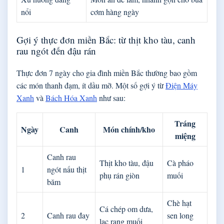
nổi
cơm hàng ngày
Gợi ý thực đơn miền Bắc: từ thịt kho tàu, canh
rau ngót đến đậu rán
Thực đơn 7 ngày cho gia đình miền Bắc thường bao gồm
các món thanh đạm, ít dầu mỡ. Một số gợi ý từ
Điện Máy
Xanh
và
Bách Hóa Xanh
như sau:
Tráng
Ngày
Canh
Món chính/kho
miệng
Canh rau
Thịt kho tàu, đậu
Cà pháo
1
ngót nấu thịt
phụ rán giòn
muối
băm
Chè hạt
Cá chép om dưa,
2
Canh rau đay
sen long
lạc rang muối