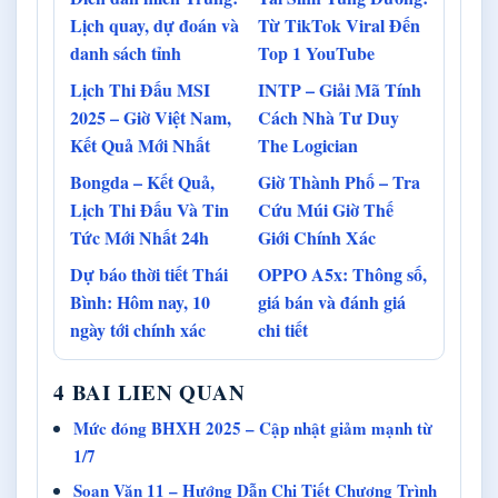
Lịch quay, dự đoán và
Từ TikTok Viral Đến
danh sách tỉnh
Top 1 YouTube
Lịch Thi Đấu MSI
INTP – Giải Mã Tính
2025 – Giờ Việt Nam,
Cách Nhà Tư Duy
Kết Quả Mới Nhất
The Logician
Bongda – Kết Quả,
Giờ Thành Phố – Tra
Lịch Thi Đấu Và Tin
Cứu Múi Giờ Thế
Tức Mới Nhất 24h
Giới Chính Xác
Dự báo thời tiết Thái
OPPO A5x: Thông số,
Bình: Hôm nay, 10
giá bán và đánh giá
ngày tới chính xác
chi tiết
4 BAI LIEN QUAN
Mức đóng BHXH 2025 – Cập nhật giảm mạnh từ
1/7
Soạn Văn 11 – Hướng Dẫn Chi Tiết Chương Trình