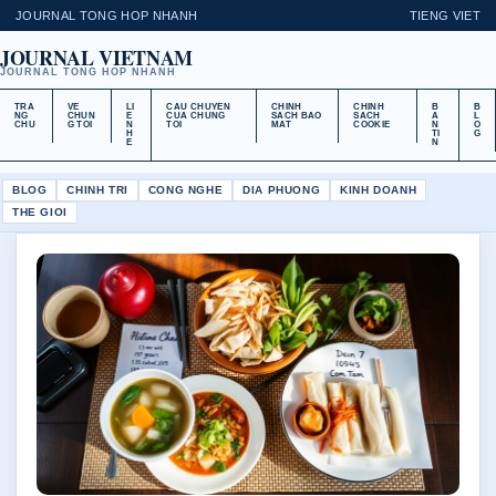
JOURNAL TONG HOP NHANH
TIENG VIET
JOURNAL VIETNAM
JOURNAL TONG HOP NHANH
TRA
VE
LI
CAU CHUYEN
CHINH
CHINH
B
B
NG
CHUN
E
CUA CHUNG
SACH BAO
SACH
A
L
CHU
G TOI
N
TOI
MAT
COOKIE
N
O
H
TI
G
E
N
BLOG
CHINH TRI
CONG NGHE
DIA PHUONG
KINH DOANH
THE GIOI