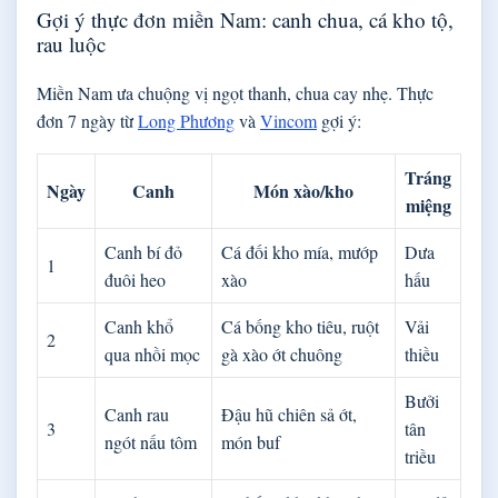
Gợi ý thực đơn miền Nam: canh chua, cá kho tộ,
rau luộc
Miền Nam ưa chuộng vị ngọt thanh, chua cay nhẹ. Thực
đơn 7 ngày từ
Long Phương
và
Vincom
gợi ý:
Tráng
Ngày
Canh
Món xào/kho
miệng
Canh bí đỏ
Cá đối kho mía, mướp
Dưa
1
đuôi heo
xào
hấu
Canh khổ
Cá bống kho tiêu, ruột
Vải
2
qua nhồi mọc
gà xào ớt chuông
thiều
Bưởi
Canh rau
Đậu hũ chiên sả ớt,
3
tân
ngót nấu tôm
món buf
triều