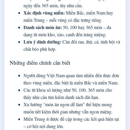
ngày đến 365 món, tùy nhu cầu.
Xác định vùng miền:
Miền Bắc, miền Nam hay
miền Trung – mỗi vùng có đặc trưng riêng.
Danh sách món ăn:
50, 100 hay 365 món – đa
dạng từ món kho, xào, canh đến tráng miệng.
Lưu ý dinh dưỡng:
Cân đối rau, thịt, cá, tinh bột và
chất béo phù hợp.
Những điểm chính cần biết
Người dùng Việt Nam quan tâm nhiều đến thực đơn
theo vùng miền, đặc biệt là miền Bắc và miền Nam.
Các từ khóa số lượng như 50, 100, 365 món cho
thấy nhu cầu tìm kiếm danh sách dài hạn.
Xu hướng “món ăn ngon dễ làm” thể hiện mong
muốn tiết kiệm thời gian nhưng vẫn ngon miệng.
Miền Trung ít được đề cập trong các kết quả hiện tại
– cơ hội nội dung lớn.