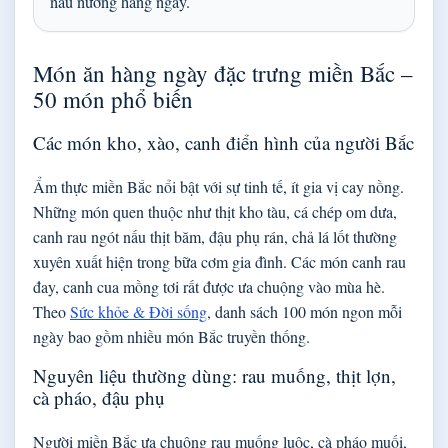
nấu nướng hàng ngày.
Món ăn hàng ngày đặc trưng miền Bắc –
50 món phổ biến
Các món kho, xào, canh điển hình của người Bắc
Ẩm thực miền Bắc nổi bật với sự tinh tế, ít gia vị cay nồng.
Những món quen thuộc như thịt kho tàu, cá chép om dưa,
canh rau ngót nấu thịt băm, đậu phụ rán, chả lá lốt thường
xuyên xuất hiện trong bữa cơm gia đình. Các món canh rau
đay, canh cua mồng tơi rất được ưa chuộng vào mùa hè.
Theo
Sức khỏe & Đời sống
, danh sách 100 món ngon mỗi
ngày bao gồm nhiều món Bắc truyền thống.
Nguyên liệu thường dùng: rau muống, thịt lợn,
cà pháo, đậu phụ
Người miền Bắc ưa chuộng rau muống luộc, cà pháo muối,