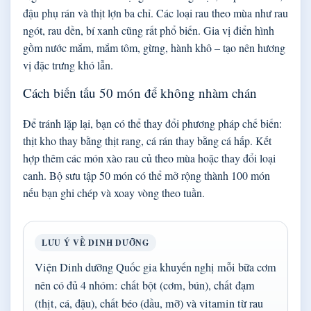
đậu phụ rán và thịt lợn ba chỉ. Các loại rau theo mùa như rau
ngót, rau dền, bí xanh cũng rất phổ biến. Gia vị điển hình
gồm nước mắm, mắm tôm, gừng, hành khô – tạo nên hương
vị đặc trưng khó lẫn.
Cách biến tấu 50 món để không nhàm chán
Để tránh lặp lại, bạn có thể thay đổi phương pháp chế biến:
thịt kho thay bằng thịt rang, cá rán thay bằng cá hấp. Kết
hợp thêm các món xào rau củ theo mùa hoặc thay đổi loại
canh. Bộ sưu tập 50 món có thể mở rộng thành 100 món
nếu bạn ghi chép và xoay vòng theo tuần.
LƯU Ý VỀ DINH DƯỠNG
Viện Dinh dưỡng Quốc gia khuyến nghị mỗi bữa cơm
nên có đủ 4 nhóm: chất bột (cơm, bún), chất đạm
(thịt, cá, đậu), chất béo (dầu, mỡ) và vitamin từ rau