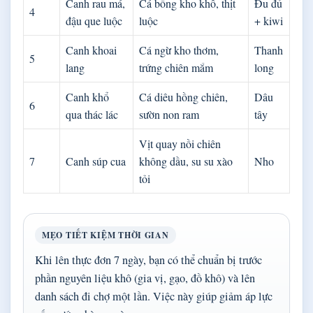
Canh rau má,
Cá bống kho khô, thịt
Đu đủ
4
đậu que luộc
luộc
+ kiwi
Canh khoai
Cá ngừ kho thơm,
Thanh
5
lang
trứng chiên mắm
long
Canh khổ
Cá diêu hồng chiên,
Dâu
6
qua thác lác
sườn non ram
tây
Vịt quay nồi chiên
7
Canh súp cua
không dầu, su su xào
Nho
tỏi
MẸO TIẾT KIỆM THỜI GIAN
Khi lên thực đơn 7 ngày, bạn có thể chuẩn bị trước
phần nguyên liệu khô (gia vị, gạo, đồ khô) và lên
danh sách đi chợ một lần. Việc này giúp giảm áp lực