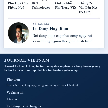
Phù Hợp Cho
HCL
Online Miễn
Thắng 2-1
Phòng Ngủ
Technologies
Phí Tiếng Việt
Vào Bán Kết
FA Cup
VE TAC GIA
Le Dang Huy Tuan
Noi dung duoc cap nhat trong ngay voi
kiem chung nguon thong tin minh bach.
JOURNAL VIETNAM
Journal Vietnam ket hop tin tuc, huong dan va phan tich trong bo cuc phong
tin tuc hien dai. Duoc cap nhat lien tuc boi doi ngu bien tap.
Pho bien
Ban tin bien tap hang ngay va nguon tin cay de xac minh nhanh.
Ve chung toi
Lien he
Cau chuyen cua chung toi