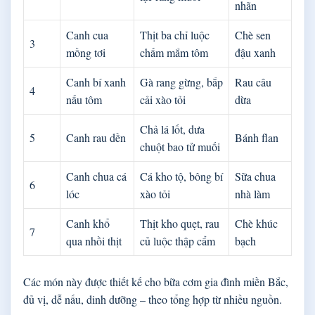
nhãn
Canh cua
Thịt ba chỉ luộc
Chè sen
3
mồng tơi
chấm mắm tôm
đậu xanh
Canh bí xanh
Gà rang gừng, bắp
Rau câu
4
nấu tôm
cải xào tỏi
dừa
Chả lá lốt, dưa
5
Canh rau dền
Bánh flan
chuột bao tử muối
Canh chua cá
Cá kho tộ, bông bí
Sữa chua
6
lóc
xào tỏi
nhà làm
Canh khổ
Thịt kho quẹt, rau
Chè khúc
7
qua nhồi thịt
củ luộc thập cẩm
bạch
Các món này được thiết kế cho bữa cơm gia đình miền Bắc,
đủ vị, dễ nấu, dinh dưỡng – theo tổng hợp từ nhiều nguồn.