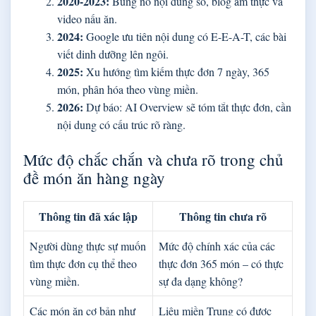
2020-2023:
Bùng nổ nội dung số, blog ẩm thực và
video nấu ăn.
2024:
Google ưu tiên nội dung có E-E-A-T, các bài
viết dinh dưỡng lên ngôi.
2025:
Xu hướng tìm kiếm thực đơn 7 ngày, 365
món, phân hóa theo vùng miền.
2026:
Dự báo: AI Overview sẽ tóm tắt thực đơn, cần
nội dung có cấu trúc rõ ràng.
Mức độ chắc chắn và chưa rõ trong chủ
đề món ăn hàng ngày
Thông tin đã xác lập
Thông tin chưa rõ
Người dùng thực sự muốn
Mức độ chính xác của các
tìm thực đơn cụ thể theo
thực đơn 365 món – có thực
vùng miền.
sự đa dạng không?
Các món ăn cơ bản như
Liệu miền Trung có được