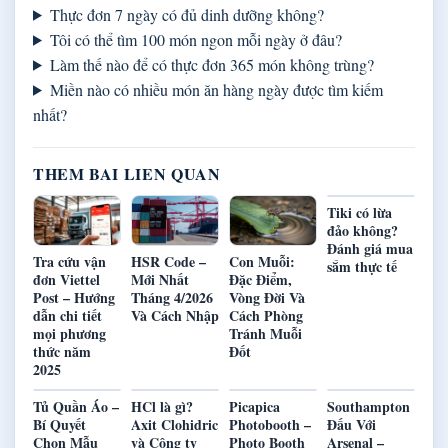
Thực đơn 7 ngày có đủ dinh dưỡng không?
Tôi có thể tìm 100 món ngon mỗi ngày ở đâu?
Làm thế nào để có thực đơn 365 món không trùng?
Miền nào có nhiều món ăn hàng ngày được tìm kiếm
nhất?
THEM BAI LIEN QUAN
Tiki có lừa
đảo không?
Đánh giá mua
Tra cứu vận
HSR Code –
Con Muỗi:
sắm thực tế
đơn Viettel
Mới Nhất
Đặc Điểm,
Post – Hướng
Tháng 4/2026
Vòng Đời Và
dẫn chi tiết
Và Cách Nhập
Cách Phòng
mọi phương
Tránh Muỗi
thức năm
Đốt
2025
Tủ Quần Áo –
HCl là gì?
Picapica
Southampton
Bí Quyết
Axit Clohidric
Photobooth –
Đấu Với
Chọn Mẫu
và Công ty
Photo Booth
Arsenal –