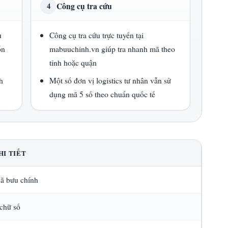
Công cụ tra cứu
4
u
Công cụ tra cứu trực tuyến tại
ổn
mabuuchinh.vn giúp tra nhanh mã theo
tỉnh hoặc quận
h
Một số đơn vị logistics tư nhân vẫn sử
dụng mã 5 số theo chuẩn quốc tế
HI TIẾT
ã bưu chính
 chữ số