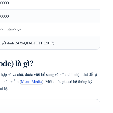
00000
00000
abuuchinh.vn
uyết định 2475/QĐ-BTTTT (2017)
de) là gì?
hợp số và chữ, được viết bổ sung vào địa chỉ nhận thư để tự
n, bưu phẩm (
Mona Media
). Mỗi quốc gia có hệ thống ký
i lệ.