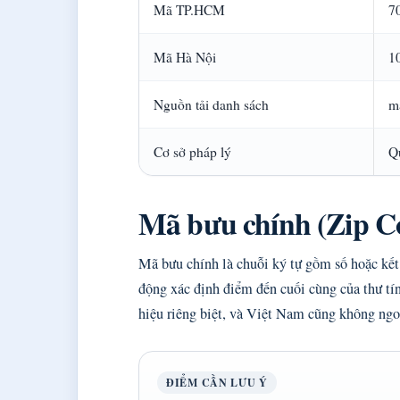
Mã TP.HCM
7
Mã Hà Nội
1
Nguồn tải danh sách
m
Cơ sở pháp lý
Q
Mã bưu chính (Zip Co
Mã bưu chính là chuỗi ký tự gồm số hoặc kết 
động xác định điểm đến cuối cùng của thư tí
hiệu riêng biệt, và Việt Nam cũng không ngoạ
ĐIỂM CẦN LƯU Ý