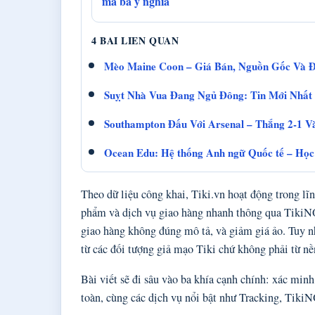
mã ba ý nghĩa
4 BAI LIEN QUAN
Mèo Maine Coon – Giá Bán, Nguồn Gốc Và Đ
Suỵt Nhà Vua Đang Ngủ Đông: Tin Mới Nhất N
Southampton Đấu Với Arsenal – Thắng 2-1 V
Ocean Edu: Hệ thống Anh ngữ Quốc tế – Học
Theo dữ liệu công khai, Tiki.vn hoạt động trong lĩ
phẩm và dịch vụ giao hàng nhanh thông qua TikiNO
giao hàng không đúng mô tả, và giảm giá ảo. Tuy nh
từ các đối tượng giả mạo Tiki chứ không phải từ nề
Bài viết sẽ đi sâu vào ba khía cạnh chính: xác min
toàn, cùng các dịch vụ nổi bật như Tracking, Tik