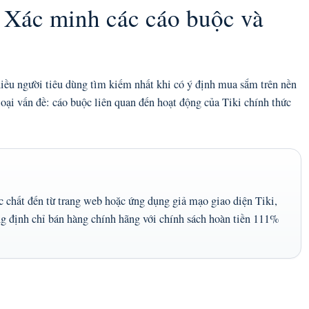
? Xác minh các cáo buộc và
hiều người tiêu dùng tìm kiếm nhất khi có ý định mua sắm trên nền
 loại vấn đề: cáo buộc liên quan đến hoạt động của Tiki chính thức
c chất đến từ trang web hoặc ứng dụng giả mạo giao diện Tiki,
g định chỉ bán hàng chính hãng với chính sách hoàn tiền 111%