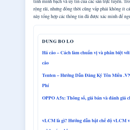
tính minh bạch và uy tín của các sàn trực tuyến. Tr
rộng rãi, nhưng đồng thời cũng vấp phải không ít c
này tổng hợp các thông tin đã được xác minh để ngư
DUNG BO LO
Há cảo – Cách làm chuẩn vị và phân biệt với
cảo
Tenten – Hướng Dẫn Đăng Ký Tên Miền .V
Phí
OPPO A5x: Thông số, giá bán và đánh giá chi
vLCM là gì? Hướng dẫn bật chế độ vLCM và