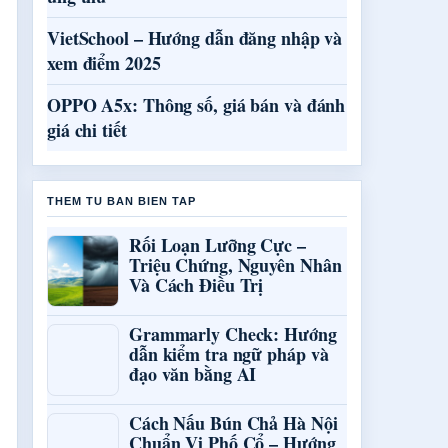
VietSchool – Hướng dẫn đăng nhập và
xem điểm 2025
OPPO A5x: Thông số, giá bán và đánh
giá chi tiết
THEM TU BAN BIEN TAP
Rối Loạn Lưỡng Cực –
Triệu Chứng, Nguyên Nhân
Và Cách Điều Trị
Grammarly Check: Hướng
dẫn kiểm tra ngữ pháp và
đạo văn bằng AI
Cách Nấu Bún Chả Hà Nội
Chuẩn Vị Phố Cổ – Hướng