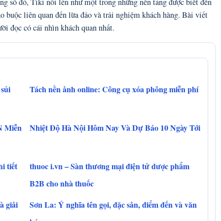
ong số đó, Tiki nổi lên như một trong những nền tảng được biết đến
áo buộc liên quan đến lừa đảo và trải nghiệm khách hàng. Bài viết
ời đọc có cái nhìn khách quan nhất.
 sủi
Tách nền ảnh online: Công cụ xóa phông miễn phí
N Miễn
Nhiệt Độ Hà Nội Hôm Nay Và Dự Báo 10 Ngày Tới
 tiết
thuoc i.vn – Sàn thương mại điện tử dược phẩm
B2B cho nhà thuốc
 giải
Sơn La: Ý nghĩa tên gọi, đặc sản, điểm đến và văn