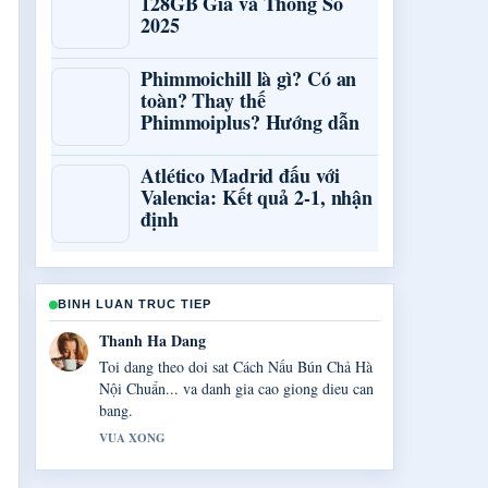
128GB Giá và Thông Số
2025
Phimmoichill là gì? Có an
toàn? Thay thế
Phimmoiplus? Hướng dẫn
Atlético Madrid đấu với
Valencia: Kết quả 2-1, nhận
định
BINH LUAN TRUC TIEP
Gia Huy Do
Boi canh ve Rối Loạn Lưỡng Cực &#8211;
Triệu Chứng,... rat huu ich. Vui long tiep tuc
cap nhat luong truc tiep nay.
3 PHUT TRUOC