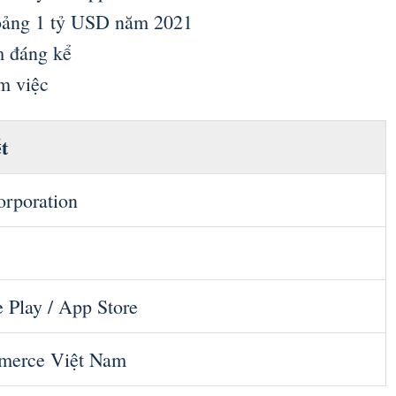
hoảng 1 tỷ USD năm 2021
m đáng kể
m việc
ết
orporation
 Play / App Store
merce Việt Nam