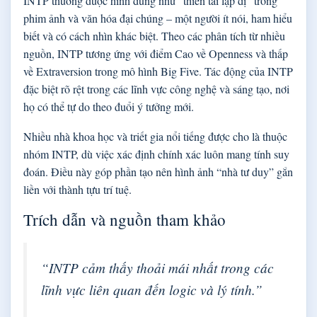
INTP thường được hình dung như “thiên tài lập dị” trong
phim ảnh và văn hóa đại chúng – một người ít nói, ham hiểu
biết và có cách nhìn khác biệt. Theo các phân tích từ nhiều
nguồn, INTP tương ứng với điểm Cao về Openness và thấp
về Extraversion trong mô hình Big Five. Tác động của INTP
đặc biệt rõ rệt trong các lĩnh vực công nghệ và sáng tạo, nơi
họ có thể tự do theo đuổi ý tưởng mới.
Nhiều nhà khoa học và triết gia nổi tiếng được cho là thuộc
nhóm INTP, dù việc xác định chính xác luôn mang tính suy
đoán. Điều này góp phần tạo nên hình ảnh “nhà tư duy” gắn
liền với thành tựu trí tuệ.
Trích dẫn và nguồn tham khảo
“INTP cảm thấy thoải mái nhất trong các
lĩnh vực liên quan đến logic và lý tính.”