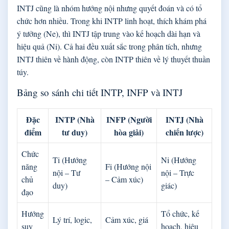
INTJ cũng là nhóm hướng nội nhưng quyết đoán và có tổ
chức hơn nhiều. Trong khi INTP linh hoạt, thích khám phá
ý tưởng (Ne), thì INTJ tập trung vào kế hoạch dài hạn và
hiệu quả (Ni). Cả hai đều xuất sắc trong phân tích, nhưng
INTJ thiên về hành động, còn INTP thiên về lý thuyết thuần
túy.
Bảng so sánh chi tiết INTP, INFP và INTJ
Đặc
INTP (Nhà
INFP (Người
INTJ (Nhà
điểm
tư duy)
hòa giải)
chiến lược)
Chức
Ti (Hướng
Ni (Hướng
năng
Fi (Hướng nội
nội – Tư
nội – Trực
chủ
– Cảm xúc)
duy)
giác)
đạo
Hướng
Tổ chức, kế
Lý trí, logic,
Cảm xúc, giá
suy
hoạch, hiệu