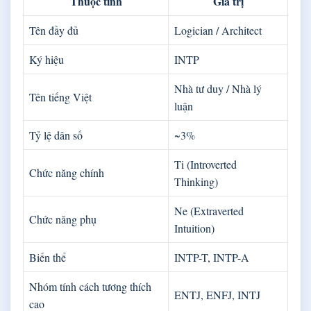
Thuộc tính
Giá trị
Tên đầy đủ
Logician / Architect
Ký hiệu
INTP
Nhà tư duy / Nhà lý
Tên tiếng Việt
luận
Tỷ lệ dân số
~3%
Ti (Introverted
Chức năng chính
Thinking)
Ne (Extraverted
Chức năng phụ
Intuition)
Biến thể
INTP-T, INTP-A
Nhóm tính cách tương thích
ENTJ, ENFJ, INTJ
cao