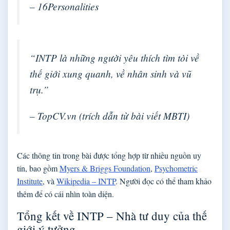
– 16Personalities
“INTP là những người yêu thích tìm tòi về
thế giới xung quanh, về nhân sinh và vũ
trụ.”
– TopCV.vn (trích dẫn từ bài viết MBTI)
Các thông tin trong bài được tổng hợp từ nhiều nguồn uy
tín, bao gồm
Myers & Briggs Foundation
,
Psychometric
Institute
, và
Wikipedia – INTP
. Người đọc có thể tham khảo
thêm để có cái nhìn toàn diện.
Tổng kết về INTP – Nhà tư duy của thế
giới ý tưởng