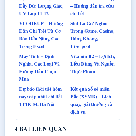
Đầy Đủ: Lượng Giác,
– Hướng dẫn tra cứu
UV Lớp 11-12
chi tiết
VLOOKUP – Hướng
Slot Là Gì? Nghĩa
Dẫn Chi Tiết Từ Cơ
Trong Game, Casino,
Bản Đến Nâng Cao
Hàng Không,
Trong Excel
Liverpool
May Tinh – Định
Vitamin B2 – Lợi Ích,
Nghĩa, Các Loại Và
Liều Dùng Và Nguồn
Hướng Dẫn Chọn
Thực Phẩm
Mua
Dự báo thời tiết hôm
Kết quả xổ số miền
nay: cập nhật chi tiết
Bắc (XSMB) – Lịch
TPHCM, Hà Nội
quay, giải thưởng và
dịch vụ
4 BAI LIEN QUAN