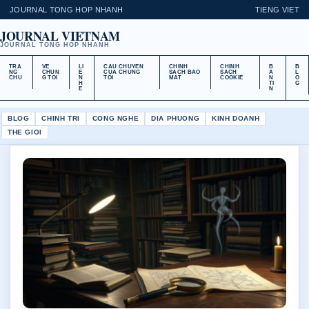
JOURNAL TONG HOP NHANH
TIENG VIET
JOURNAL VIETNAM
JOURNAL TONG HOP NHANH
TRA
VE
LI
CAU CHUYEN
CHINH
CHINH
B
B
NG
CHUN
E
CUA CHUNG
SACH BAO
SACH
A
L
CHU
G TOI
N
TOI
MAT
COOKIE
N
O
H
TI
G
E
N
BLOG
CHINH TRI
CONG NGHE
DIA PHUONG
KINH DOANH
THE GIOI