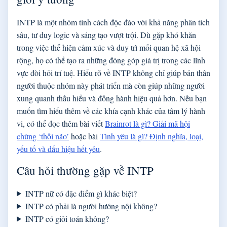
INTP là một nhóm tính cách độc đáo với khả năng phân tích
sâu, tư duy logic và sáng tạo vượt trội. Dù gặp khó khăn
trong việc thể hiện cảm xúc và duy trì mối quan hệ xã hội
rộng, họ có thể tạo ra những đóng góp giá trị trong các lĩnh
vực đòi hỏi trí tuệ. Hiểu rõ về INTP không chỉ giúp bản thân
người thuộc nhóm này phát triển mà còn giúp những người
xung quanh thấu hiểu và đồng hành hiệu quả hơn. Nếu bạn
muốn tìm hiểu thêm về các khía cạnh khác của tâm lý hành
vi, có thể đọc thêm bài viết
Brainrot là gì? Giải mã hội
chứng ‘thối não’
hoặc bài
Tình yêu là gì? Định nghĩa, loại,
yếu tố và dấu hiệu hết yêu
.
Câu hỏi thường gặp về INTP
INTP nữ có đặc điểm gì khác biệt?
INTP có phải là người hướng nội không?
INTP có giỏi toán không?