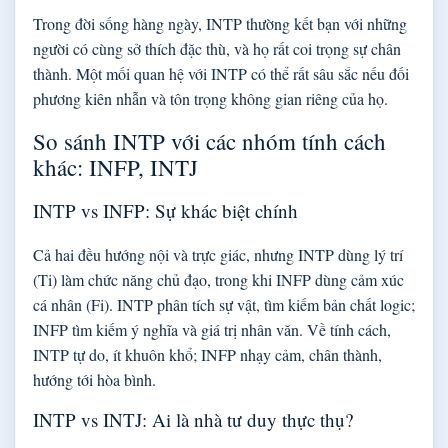
Trong đời sống hàng ngày, INTP thường kết bạn với những
người có cùng sở thích đặc thù, và họ rất coi trọng sự chân
thành. Một mối quan hệ với INTP có thể rất sâu sắc nếu đối
phương kiên nhẫn và tôn trọng không gian riêng của họ.
So sánh INTP với các nhóm tính cách
khác: INFP, INTJ
INTP vs INFP: Sự khác biệt chính
Cả hai đều hướng nội và trực giác, nhưng INTP dùng lý trí
(Ti) làm chức năng chủ đạo, trong khi INFP dùng cảm xúc
cá nhân (Fi). INTP phân tích sự vật, tìm kiếm bản chất logic;
INFP tìm kiếm ý nghĩa và giá trị nhân văn. Về tính cách,
INTP tự do, ít khuôn khổ; INFP nhạy cảm, chân thành,
hướng tới hòa bình.
INTP vs INTJ: Ai là nhà tư duy thực thụ?