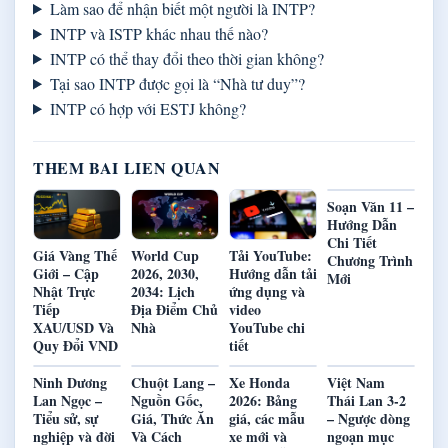
Làm sao để nhận biết một người là INTP?
INTP và ISTP khác nhau thế nào?
INTP có thể thay đổi theo thời gian không?
Tại sao INTP được gọi là “Nhà tư duy”?
INTP có hợp với ESTJ không?
THEM BAI LIEN QUAN
Soạn Văn 11 –
Hướng Dẫn
Chi Tiết
Giá Vàng Thế
World Cup
Tải YouTube:
Chương Trình
Giới – Cập
2026, 2030,
Hướng dẫn tải
Mới
Nhật Trực
2034: Lịch
ứng dụng và
Tiếp
Địa Điểm Chủ
video
XAU/USD Và
Nhà
YouTube chi
Quy Đổi VND
tiết
Ninh Dương
Chuột Lang –
Xe Honda
Việt Nam
Lan Ngọc –
Nguồn Gốc,
2026: Bảng
Thái Lan 3-2
Tiểu sử, sự
Giá, Thức Ăn
giá, các mẫu
– Ngược dòng
nghiệp và đời
Và Cách
xe mới và
ngoạn mục