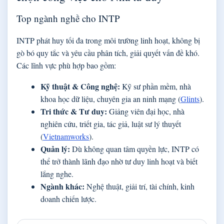
Top ngành nghề cho INTP
INTP phát huy tối đa trong môi trường linh hoạt, không bị
gò bó quy tắc và yêu cầu phân tích, giải quyết vấn đề khó.
Các lĩnh vực phù hợp bao gồm:
Kỹ thuật & Công nghệ:
Kỹ sư phần mềm, nhà
khoa học dữ liệu, chuyên gia an ninh mạng (
Glints
).
Tri thức & Tư duy:
Giảng viên đại học, nhà
nghiên cứu, triết gia, tác giả, luật sư lý thuyết
(
Vietnamworks
).
Quản lý:
Dù không quan tâm quyền lực, INTP có
thể trở thành lãnh đạo nhờ tư duy linh hoạt và biết
lắng nghe.
Ngành khác:
Nghệ thuật, giải trí, tài chính, kinh
doanh chiến lược.