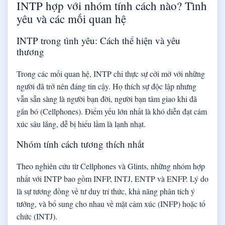
INTP hợp với nhóm tính cách nào? Tình
yêu và các mối quan hệ
INTP trong tình yêu: Cách thể hiện và yêu
thương
Trong các mối quan hệ, INTP chỉ thực sự cởi mở với những
người đã trở nên đáng tin cậy. Họ thích sự độc lập nhưng
vẫn sẵn sàng là người bạn đời, người bạn tâm giao khi đã
gắn bó (Cellphones). Điểm yếu lớn nhất là khó diễn đạt cảm
xúc sâu lắng, dễ bị hiểu lầm là lạnh nhạt.
Nhóm tính cách tương thích nhất
Theo nghiên cứu từ Cellphones và Glints, những nhóm hợp
nhất với INTP bao gồm INFP, INTJ, ENTP và ENFP. Lý do
là sự tương đồng về tư duy trí thức, khả năng phân tích ý
tưởng, và bổ sung cho nhau về mặt cảm xúc (INFP) hoặc tổ
chức (INTJ).