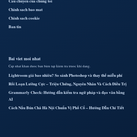
Cau chuyen cua chung toi
Chinh sach bao mat
Chinh sach cookie
Ban tin
Bai viet moi nhat
Cap nhat khan duoc ban bien tap kiem tra truoc khi dang.
Lightroom giá bao nhiêu? So sánh Photoshop và thay thế miễn phí
Rối Loạn Lưỡng Cực – Triệu Chứng, Nguyên Nhân Và Cách Điều Trị
Grammarly Check: Hướng dẫn kiểm tra ngữ pháp và đạo văn bằng
AI
Cách Nấu Bún Chả Hà Nội Chuẩn Vị Phố Cổ – Hướng Dẫn Chi Tiết