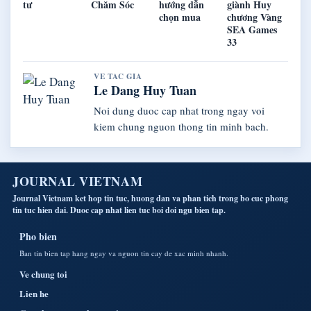
tư
Chăm Sóc
hướng dẫn
giành Huy
chọn mua
chương Vàng
SEA Games
33
VE TAC GIA
Le Dang Huy Tuan
Noi dung duoc cap nhat trong ngay voi
kiem chung nguon thong tin minh bach.
JOURNAL VIETNAM
Journal Vietnam ket hop tin tuc, huong dan va phan tich trong bo cuc phong
tin tuc hien dai. Duoc cap nhat lien tuc boi doi ngu bien tap.
Pho bien
Ban tin bien tap hang ngay va nguon tin cay de xac minh nhanh.
Ve chung toi
Lien he