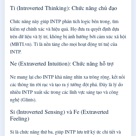
Ti (Introverted Thinking): Chức năng chủ đạo
Chức năng này giúp INTP phân tích logic bên trong, tìm
kiếm sự chính xác và hiệu quả. Họ đưa ra quyết định dựa
trên dữ liệu và lý trí, không bị ảnh hưởng bởi cảm xúc xã hội
(MBTI.vn). Ti là nền tảng cho mọi hoạt động trí tuệ của
INTP.
Ne (Extraverted Intuition): Chức năng hỗ trợ
Ne mang lại cho INTP khả năng nhìn xa trông rộng, kết nối
các thông tin rời rạc và tạo ra ý tưởng đột phá. Đây là lý do
nhiều INTP xuất sắc trong các lĩnh vực sáng tạo và công
nghệ (Glints).
Si (Introverted Sensing) và Fe (Extraverted
Feeling)
Si là chức năng thứ ba, giúp INTP lưu trữ ký ức chi tiết và