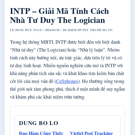
INTP – Giải Mã Tính Cách
Nhà Tư Duy The Logician
LE DANG HUY TUAN • 2026-06-30 • DA KIEM DUYET THANH HA VO
Trong hệ thống MBTI, INTP được biết đến với biệt danh
“Nhà tư duy” (The Logician) hoặc “Nhà lý luận”. Nhóm
tính cách này hướng nội, ưa trực giác, dựa trên lý trí và có
tư duy linh hoạt. Nhiều nguồn nghiên cứu mô tả INTP với
khả năng phân tích sâu sắc và khát khao tìm kiếm bản chất
cốt lõi của mọi vấn đề (
Cellphones
). Họ thường sống trong
thế giới nội tâm phong phú, thích ở một mình để suy ngẫm
và khám phá các khái niệm trừu tượng.
DUNG BO LO
Đạo Hàm Công Thức
Viettel Post Tracking