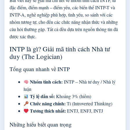
Bài viết này sẽ giải mã chi tiết về nhóm tính cách INTP, từ
đặc điểm, điểm mạnh – điểm yếu, các biến thể INTP-T và
INTP-A, nghề nghiệp phù hợp, tình yêu, so sánh với các
nhóm tương tự, cho đến các chức năng nhận thức và những
câu hỏi thường gặp. Tất cả đều dựa trên nguồn thông tin đã
được xác thực.
INTP là gì? Giải mã tính cách Nhà tư
duy (The Logician)
Tổng quan nhanh về INTP
Nhóm tính cách:
INTP – Nhà tư duy / Nhà lý
luận
Tỷ lệ dân số:
Khoảng 3% (hiếm)
Chức năng chính:
Ti (Introverted Thinking)
Tương thích nhất:
ENTJ, ENFJ, INTJ
Những hiểu biết quan trọng