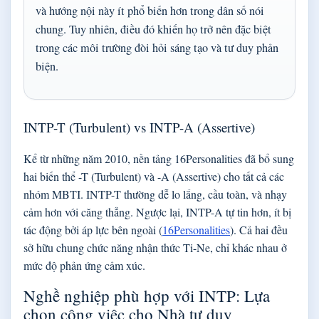
và hướng nội này ít phổ biến hơn trong dân số nói
chung. Tuy nhiên, điều đó khiến họ trở nên đặc biệt
trong các môi trường đòi hỏi sáng tạo và tư duy phản
biện.
INTP-T (Turbulent) vs INTP-A (Assertive)
Kể từ những năm 2010, nền tảng 16Personalities đã bổ sung
hai biến thể -T (Turbulent) và -A (Assertive) cho tất cả các
nhóm MBTI. INTP-T thường dễ lo lắng, cầu toàn, và nhạy
cảm hơn với căng thẳng. Ngược lại, INTP-A tự tin hơn, ít bị
tác động bởi áp lực bên ngoài (
16Personalities
). Cả hai đều
sở hữu chung chức năng nhận thức Ti-Ne, chỉ khác nhau ở
mức độ phản ứng cảm xúc.
Nghề nghiệp phù hợp với INTP: Lựa
chọn công việc cho Nhà tư duy