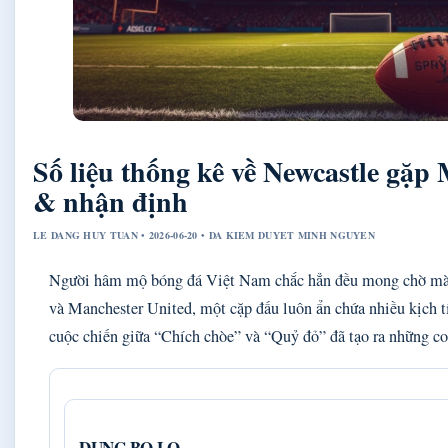
Số liệu thống kê về Newcastle gặp
& nhận định
LE DANG HUY TUAN • 2026-06-20 • DA KIEM DUYET MINH NGUYEN
Người hâm mộ bóng đá Việt Nam chắc hẳn đều mong chờ màn
và Manchester United, một cặp đấu luôn ẩn chứa nhiều kịch tín
cuộc chiến giữa “Chích chòe” và “Quỷ đỏ” đã tạo ra những con
DUNG BO LO