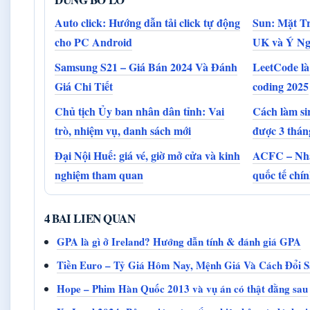
Auto click: Hướng dẫn tải click tự động
Sun: Mặt Tr
cho PC Android
UK và Ý Ng
Samsung S21 – Giá Bán 2024 Và Đánh
LeetCode là
Giá Chi Tiết
coding 2025
Chủ tịch Ủy ban nhân dân tỉnh: Vai
Cách làm si
trò, nhiệm vụ, danh sách mới
được 3 thán
Đại Nội Huế: giá vé, giờ mở cửa và kinh
ACFC – Nhà 
nghiệm tham quan
quốc tế chí
4 BAI LIEN QUAN
GPA là gì ở Ireland? Hướng dẫn tính & đánh giá GPA
Tiền Euro – Tỷ Giá Hôm Nay, Mệnh Giá Và Cách Đổi
Hope – Phim Hàn Quốc 2013 và vụ án có thật đằng sau