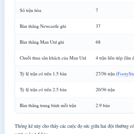
Số trận hòa
7
Bàn thắng Newcastle ghi
37
Bàn thắng Man Utd ghi
68
Chuỗi thua sân khách của Man Utd
4 trận liên tiếp (lầ
Tỷ lệ trận có trên 1.5 bàn
27/36 trận (
FootySta
Tỷ lệ trận có trên 2.5 bàn
20/36 trận
Bàn thắng trung bình mỗi trận
2.9 bàn
Thống kê này cho thấy các cuộc đọ sức giữa hai đội thường có