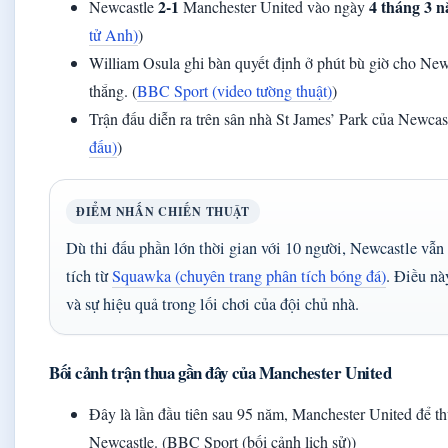
2-1
4 tháng 3 
Newcastle
Manchester United vào ngày
tử Anh)
)
William Osula ghi bàn quyết định ở phút bù giờ cho Newc
thắng. (
BBC Sport (video tường thuật)
)
Trận đấu diễn ra trên sân nhà St James’ Park của Newcast
đấu)
)
ĐIỂM NHẤN CHIẾN THUẬT
Dù thi đấu phần lớn thời gian với 10 người, Newcastle vẫn
tích từ
Squawka (chuyên trang phân tích bóng đá)
. Điều nà
và sự hiệu quả trong lối chơi của đội chủ nhà.
Bối cảnh trận thua gần đây của Manchester United
Đây là lần đầu tiên sau 95 năm, Manchester United để thu
Newcastle. (BBC Sport (bối cảnh lịch sử))