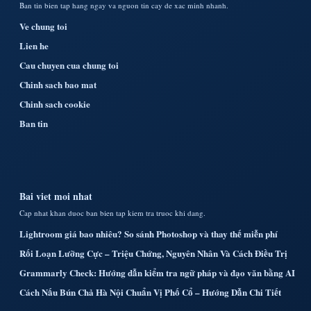
Ban tin bien tap hang ngay va nguon tin cay de xac minh nhanh.
Ve chung toi
Lien he
Cau chuyen cua chung toi
Chinh sach bao mat
Chinh sach cookie
Ban tin
Bai viet moi nhat
Cap nhat khan duoc ban bien tap kiem tra truoc khi dang.
Lightroom giá bao nhiêu? So sánh Photoshop và thay thế miễn phí
Rối Loạn Lưỡng Cực – Triệu Chứng, Nguyên Nhân Và Cách Điều Trị
Grammarly Check: Hướng dẫn kiểm tra ngữ pháp và đạo văn bằng AI
Cách Nấu Bún Chả Hà Nội Chuẩn Vị Phố Cổ – Hướng Dẫn Chi Tiết