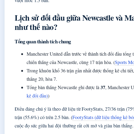
vượt mốc 1.5 bàn.
Lịch sử đối đầu giữa Newcastle và M
như thế nào?
Tổng quan thành tích chung
Manchester United dẫn trước về thành tích đối đầu tổng 
chiến thắng của Newcastle, cùng 17 trận hòa. (
Sports Mo
Trong khuôn khổ 36 trận gần nhất được thống kê chi tiế
thắng 20, hòa 7.
37
Tổng bàn thắng Newcastle ghi được là
, Manchester U
kê đối đầu)
)
Điều đáng chú ý là theo dữ liệu từ FootyStats, 27/36 trận (75
trận (55.6%) có trên 2.5 bàn. (
FootyStats (dữ liệu thống kê bó
cuộc đọ sức giữa hai đội thường rất cởi mở và giàu bàn thắng.