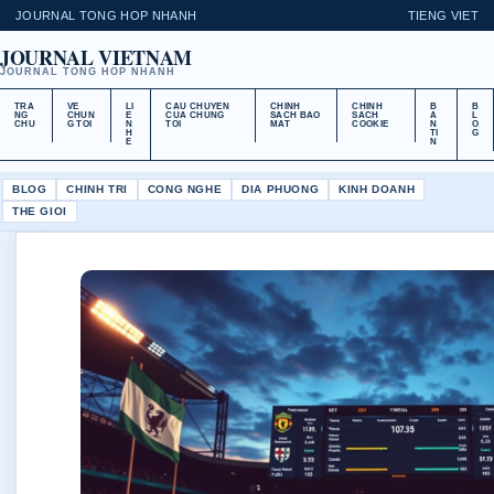
JOURNAL TONG HOP NHANH
TIENG VIET
JOURNAL VIETNAM
JOURNAL TONG HOP NHANH
TRA
VE
LI
CAU CHUYEN
CHINH
CHINH
B
B
NG
CHUN
E
CUA CHUNG
SACH BAO
SACH
A
L
CHU
G TOI
N
TOI
MAT
COOKIE
N
O
H
TI
G
E
N
BLOG
CHINH TRI
CONG NGHE
DIA PHUONG
KINH DOANH
THE GIOI