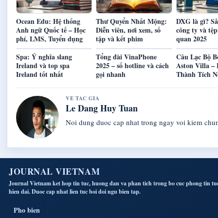
Ocean Edu: Hệ thống
Thư Quyển Nhất Mộng:
DXG là gì? S
Anh ngữ Quốc tế – Học
Diễn viên, nơi xem, số
công ty và tệp
phí, LMS, Tuyển dụng
tập và kết phim
quan 2025
Spa: Ý nghĩa slang
Tổng đài VinaPhone
Câu Lạc Bộ B
Ireland và top spa
2025 – số hotline và cách
Aston Villa –
Ireland tốt nhất
gọi nhanh
Thành Tích N
VE TAC GIA
Le Dang Huy Tuan
Noi dung duoc cap nhat trong ngay voi kiem chu
JOURNAL VIETNAM
Journal Vietnam ket hop tin tuc, huong dan va phan tich trong bo cuc phong tin tu
hien dai. Duoc cap nhat lien tuc boi doi ngu bien tap.
Pho bien