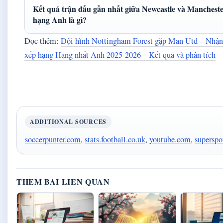
Kết quả trận đấu gần nhất giữa Newcastle và Manchester
hạng Anh là gì?
Đọc thêm:
Đội hình Nottingham Forest gặp Man Utd – Nhận đ
xếp hạng Hạng nhất Anh 2025-2026 – Kết quả và phân tích
ADDITIONAL SOURCES
soccerpunter.com
,
stats.football.co.uk
,
youtube.com
,
superspo
THEM BAI LIEN QUAN