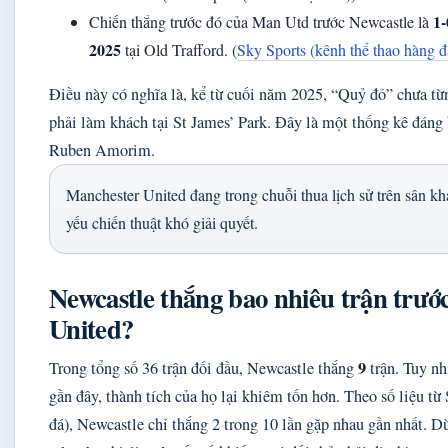
1-
Chiến thắng trước đó của Man Utd trước Newcastle là
2025
tại Old Trafford. (
Sky Sports (kênh thể thao hàng đ
Điều này có nghĩa là, kể từ cuối năm 2025, “Quỷ đỏ” chưa từ
phải làm khách tại St James’ Park. Đây là một thống kê đáng
Ruben Amorim.
Manchester United đang trong chuỗi thua lịch sử trên sân k
yếu chiến thuật khó giải quyết.
Newcastle thắng bao nhiêu trận trư
United?
9
Trong tổng số 36 trận đối đầu, Newcastle thắng
trận. Tuy nhi
gần đây, thành tích của họ lại khiêm tốn hơn. Theo số liệu t
đá), Newcastle chỉ thắng 2 trong 10 lần gặp nhau gần nhất. 