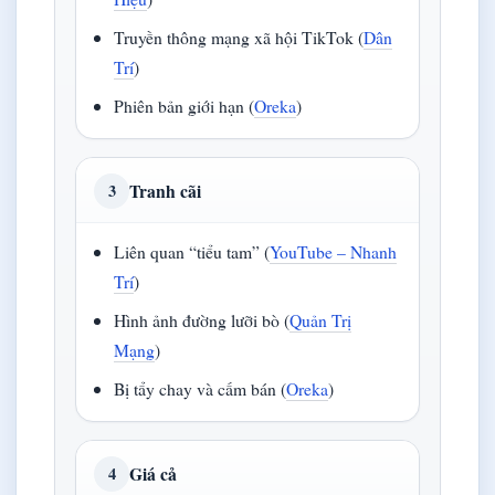
Truyền thông mạng xã hội TikTok (
Dân
Trí
)
Phiên bản giới hạn (
Oreka
)
Tranh cãi
3
Liên quan “tiểu tam” (
YouTube – Nhanh
Trí
)
Hình ảnh đường lưỡi bò (
Quản Trị
Mạng
)
Bị tẩy chay và cấm bán (
Oreka
)
Giá cả
4