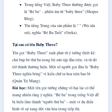
Trong tiếng Việt, Baby Three thường được gọi
là “Bé ba” – phiên âm từ “baby three” (Shopee
Blog).
Tên tiếng Trung của sản phẩm là “ ” (Wá sān
suì), nghĩa “Bé Ba Tuổi” (Oreka).
Tại sao có tên Baby Three?
Tên gọi “Baby Three” xuất phát từ ý tưởng thiết kế:
chú búp bê thứ ba trong bộ sưu tập đầu tiên, và từ đó
trở thành thương hiệu. Một số người gọi đùa là “Baby
Three nghĩa bông” vì kiểu chữ in hoa trên bao bì
(Quản Trị Mạng).
Bài học:
Một tên gọi tưởng chừng vô hại lại có thể
mang nhiều tầng ý nghĩa. “Bé ba” trong tiếng Việt dễ
bị hiểu lầm thành “người thứ ba” – một ví dụ điển
hình về sự xung đột văn hóa trong tiếp thị.