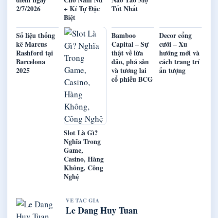
2/7/2026
+ Kí Tự Đặc
Tốt Nhất
Biệt
Số liệu thống
Bamboo
Decor cổng
kê Marcus
Capital – Sự
cưới – Xu
Rashford tại
thật về lừa
hướng mới và
Barcelona
đảo, phá sản
cách trang trí
2025
và tương lai
ấn tượng
cổ phiếu BCG
Slot Là Gì?
Nghĩa Trong
Game,
Casino, Hàng
Không, Công
Nghệ
VE TAC GIA
Le Dang Huy Tuan