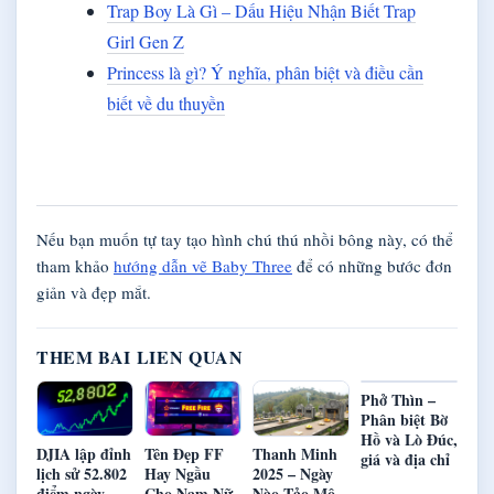
Trap Boy Là Gì – Dấu Hiệu Nhận Biết Trap
Girl Gen Z
Princess là gì? Ý nghĩa, phân biệt và điều cần
biết về du thuyền
Nếu bạn muốn tự tay tạo hình chú thú nhồi bông này, có thể
tham khảo
hướng dẫn vẽ Baby Three
để có những bước đơn
giản và đẹp mắt.
THEM BAI LIEN QUAN
Phở Thìn –
Phân biệt Bờ
Hồ và Lò Đúc,
DJIA lập đỉnh
Tên Đẹp FF
Thanh Minh
giá và địa chỉ
lịch sử 52.802
Hay Ngầu
2025 – Ngày
điểm ngày
Cho Nam Nữ
Nào Tảo Mộ