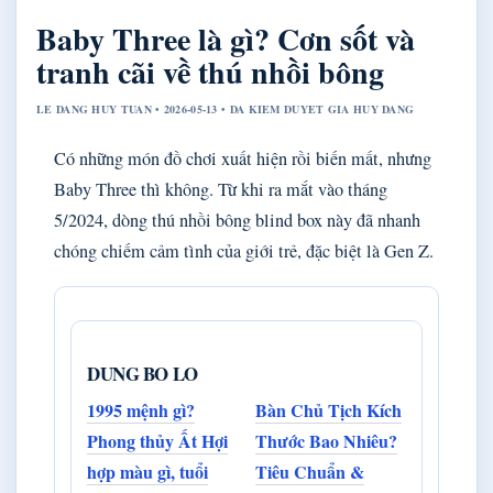
Baby Three là gì? Cơn sốt và
tranh cãi về thú nhồi bông
LE DANG HUY TUAN • 2026-05-13 • DA KIEM DUYET GIA HUY DANG
Có những món đồ chơi xuất hiện rồi biến mất, nhưng
Baby Three thì không. Từ khi ra mắt vào tháng
5/2024, dòng thú nhồi bông blind box này đã nhanh
chóng chiếm cảm tình của giới trẻ, đặc biệt là Gen Z.
DUNG BO LO
1995 mệnh gì?
Bàn Chủ Tịch Kích
Phong thủy Ất Hợi
Thước Bao Nhiêu?
hợp màu gì, tuổi
Tiêu Chuẩn &