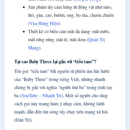
Sản phẩm lấy cảm hứng từ động vật như mèo,
thỏ, gấu, cáo, bướm, ong, bọ rùa, chuồn chuồn
(
Vua Hàng Hiệu
).
Thiết kế có biểu cảm mắt đa dạng: mắt nước,
mắt rưng rưng, mắt lé, mắt dora (
Quản Trị
Mạng
).
Tại sao Baby Three lại gắn với “tiểu tam”?
Tên gọi “tiểu tam” bắt nguồn từ phiên âm hài hước
của “Baby Three” trong tiếng Việt, nhưng nhanh
chóng bị gắn với nghĩa “người thứ ba” trong tình tay
ba (
YouTube – Nhanh Trí
). Một số người cho rằng
cách gọi này mang hàm ý nhạy cảm, không lành
mạnh, dẫn đến làn sóng tẩy chay trên mạng xã hội
(Dân Trí).