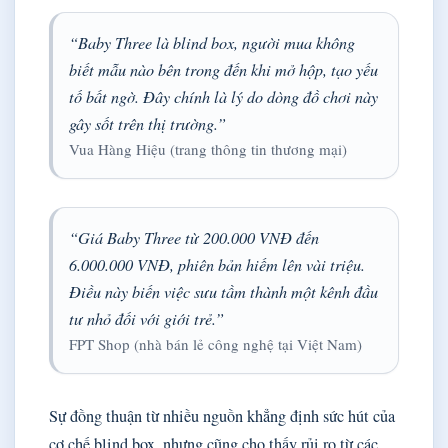
“Baby Three là blind box, người mua không
biết mẫu nào bên trong đến khi mở hộp, tạo yếu
tố bất ngờ. Đây chính là lý do dòng đồ chơi này
gây sốt trên thị trường.”
Vua Hàng Hiệu (trang thông tin thương mại)
“Giá Baby Three từ 200.000 VNĐ đến
6.000.000 VNĐ, phiên bản hiếm lên vài triệu.
Điều này biến việc sưu tầm thành một kênh đầu
tư nhỏ đối với giới trẻ.”
FPT Shop (nhà bán lẻ công nghệ tại Việt Nam)
Sự đồng thuận từ nhiều nguồn khẳng định sức hút của
cơ chế blind box, nhưng cũng cho thấy rủi ro từ các