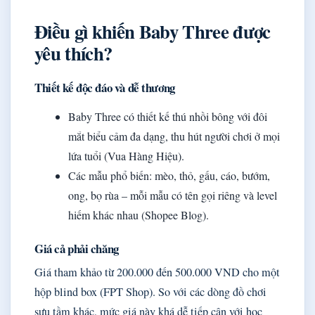
Điều gì khiến Baby Three được
yêu thích?
Thiết kế độc đáo và dễ thương
Baby Three có thiết kế thú nhồi bông với đôi
mắt biểu cảm đa dạng, thu hút người chơi ở mọi
lứa tuổi (Vua Hàng Hiệu).
Các mẫu phổ biến: mèo, thỏ, gấu, cáo, bướm,
ong, bọ rùa – mỗi mẫu có tên gọi riêng và level
hiếm khác nhau (Shopee Blog).
Giá cả phải chăng
Giá tham khảo từ 200.000 đến 500.000 VND cho một
hộp blind box (FPT Shop). So với các dòng đồ chơi
sưu tầm khác, mức giá này khá dễ tiếp cận với học