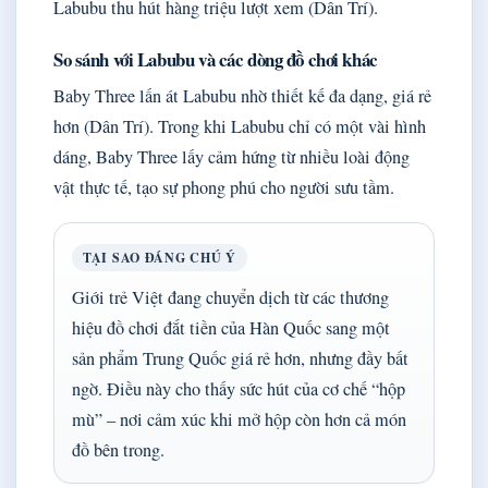
Labubu thu hút hàng triệu lượt xem (Dân Trí).
So sánh với Labubu và các dòng đồ chơi khác
Baby Three lấn át Labubu nhờ thiết kế đa dạng, giá rẻ
hơn (Dân Trí). Trong khi Labubu chỉ có một vài hình
dáng, Baby Three lấy cảm hứng từ nhiều loài động
vật thực tế, tạo sự phong phú cho người sưu tầm.
TẠI SAO ĐÁNG CHÚ Ý
Giới trẻ Việt đang chuyển dịch từ các thương
hiệu đồ chơi đắt tiền của Hàn Quốc sang một
sản phẩm Trung Quốc giá rẻ hơn, nhưng đầy bất
ngờ. Điều này cho thấy sức hút của cơ chế “hộp
mù” – nơi cảm xúc khi mở hộp còn hơn cả món
đồ bên trong.