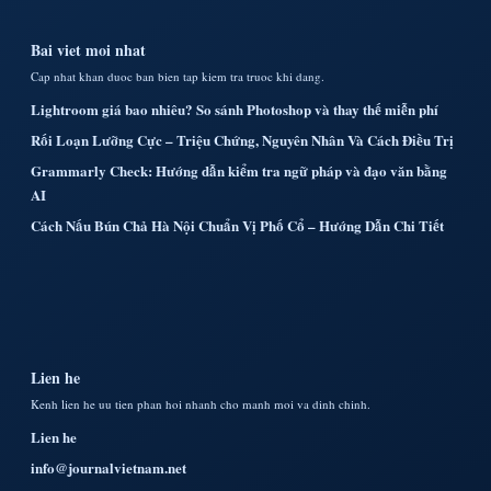
Bai viet moi nhat
Cap nhat khan duoc ban bien tap kiem tra truoc khi dang.
Lightroom giá bao nhiêu? So sánh Photoshop và thay thế miễn phí
Rối Loạn Lưỡng Cực – Triệu Chứng, Nguyên Nhân Và Cách Điều Trị
Grammarly Check: Hướng dẫn kiểm tra ngữ pháp và đạo văn bằng
AI
Cách Nấu Bún Chả Hà Nội Chuẩn Vị Phố Cổ – Hướng Dẫn Chi Tiết
Lien he
Kenh lien he uu tien phan hoi nhanh cho manh moi va dinh chinh.
Lien he
info@journalvietnam.net