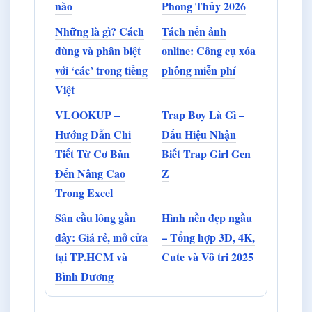
nào
Phong Thủy 2026
Những là gì? Cách
Tách nền ảnh
dùng và phân biệt
online: Công cụ xóa
với ‘các’ trong tiếng
phông miễn phí
Việt
VLOOKUP –
Trap Boy Là Gì –
Hướng Dẫn Chi
Dấu Hiệu Nhận
Tiết Từ Cơ Bản
Biết Trap Girl Gen
Đến Nâng Cao
Z
Trong Excel
Sân cầu lông gần
Hình nền đẹp ngầu
đây: Giá rẻ, mở cửa
– Tổng hợp 3D, 4K,
tại TP.HCM và
Cute và Vô tri 2025
Bình Dương