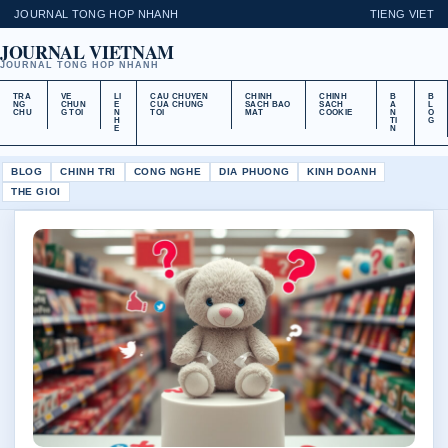
JOURNAL TONG HOP NHANH
TIENG VIET
JOURNAL VIETNAM
JOURNAL TONG HOP NHANH
TRA
VE
LI
CAU CHUYEN
CHINH
CHINH
B
B
NG
CHUN
E
CUA CHUNG
SACH BAO
SACH
A
L
CHU
G TOI
N
TOI
MAT
COOKIE
N
O
H
TI
G
E
N
BLOG
CHINH TRI
CONG NGHE
DIA PHUONG
KINH DOANH
THE GIOI