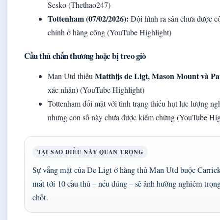
Sesko (Thethao247)
Tottenham (07/02/2026):
Đội hình ra sân chưa được c
chính ở hàng công (YouTube Highlight)
Cầu thủ chấn thương hoặc bị treo giò
Matthijs de Ligt, Mason Mount và Pa
Man Utd thiếu
xác nhận) (YouTube Highlight)
Tottenham đối mặt với tình trạng thiếu hụt lực lượng ng
nhưng con số này chưa được kiểm chứng (YouTube High
TẠI SAO ĐIỀU NÀY QUAN TRỌNG
Sự vắng mặt của De Ligt ở hàng thủ Man Utd buộc Carrick 
mất tới 10 cầu thủ – nếu đúng – sẽ ảnh hưởng nghiêm trọng 
chốt.