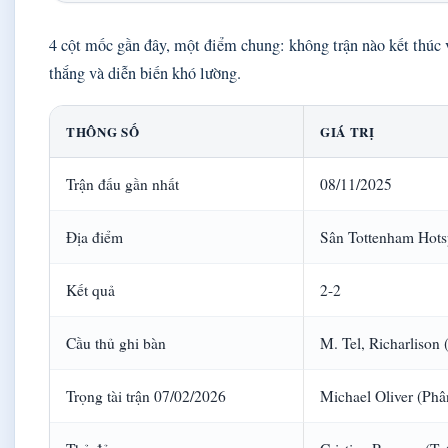
4 cột mốc gần đây, một điểm chung: không trận nào kết thúc v
thắng và diễn biến khó lường.
THÔNG SỐ
GIÁ TRỊ
Trận đấu gần nhất
08/11/2025
Địa điểm
Sân Tottenham Hots
Kết quả
2-2
Cầu thủ ghi bàn
M. Tel, Richarlison
Trọng tài trận 07/02/2026
Michael Oliver (Phâ