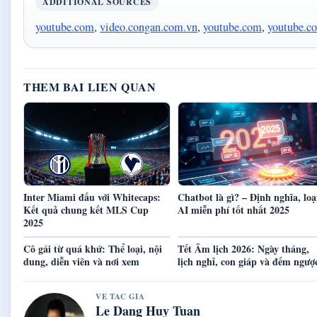
ADDITIONAL SOURCES
youtube.com
,
video.congan.com.vn
,
youtube.com
,
youtube.c
THEM BAI LIEN QUAN
Inter Miami đấu với Whitecaps:
Chatbot là gì? – Định nghĩa, loạ
Kết quả chung kết MLS Cup
AI miễn phí tốt nhất 2025
2025
Cô gái từ quá khứ: Thể loại, nội
Tết Âm lịch 2026: Ngày tháng,
dung, diễn viên và nơi xem
lịch nghỉ, con giáp và đếm ngượ
VE TAC GIA
Le Dang Huy Tuan