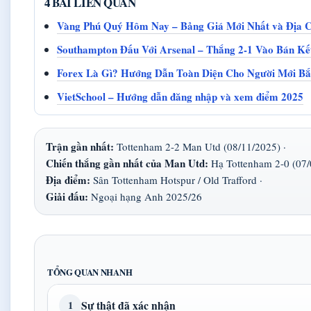
4 BAI LIEN QUAN
Vàng Phú Quý Hôm Nay – Bảng Giá Mới Nhất và Địa C
Southampton Đấu Với Arsenal – Thắng 2-1 Vào Bán Kế
Forex Là Gì? Hướng Dẫn Toàn Diện Cho Người Mới Bắ
VietSchool – Hướng dẫn đăng nhập và xem điểm 2025
Trận gần nhất:
Tottenham 2-2 Man Utd (08/11/2025) ·
Chiến thắng gần nhất của Man Utd:
Hạ Tottenham 2-0 (07/
Địa điểm:
Sân Tottenham Hotspur / Old Trafford ·
Giải đấu:
Ngoại hạng Anh 2025/26
TỔNG QUAN NHANH
Sự thật đã xác nhận
1