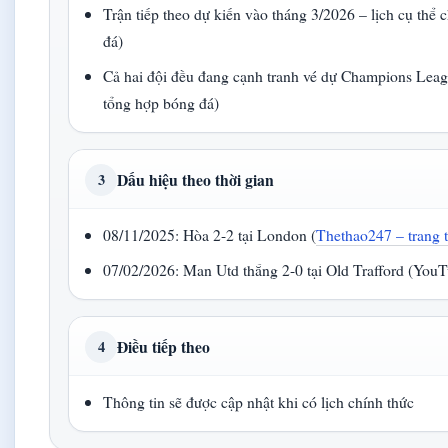
Trận tiếp theo dự kiến vào tháng 3/2026 – lịch cụ th
đá)
Cả hai đội đều đang cạnh tranh vé dự Champions Leag
tổng hợp bóng đá)
Dấu hiệu theo thời gian
3
08/11/2025: Hòa 2-2 tại London (
Thethao247 – trang ti
07/02/2026: Man Utd thắng 2-0 tại Old Trafford (You
Điều tiếp theo
4
Thông tin sẽ được cập nhật khi có lịch chính thức