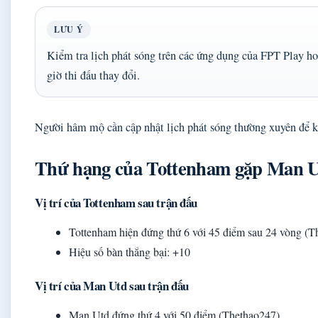
LƯU Ý
Kiểm tra lịch phát sóng trên các ứng dụng của FPT Play hoặ
giờ thi đấu thay đổi.
Người hâm mộ cần cập nhật lịch phát sóng thường xuyên để k
Thứ hạng của Tottenham gặp Man Ut
Vị trí của Tottenham sau trận đấu
Tottenham hiện đứng thứ 6 với 45 điểm sau 24 vòng (T
Hiệu số bàn thắng bại: +10
Vị trí của Man Utd sau trận đấu
Man Utd đứng thứ 4 với 50 điểm (Thethao247)