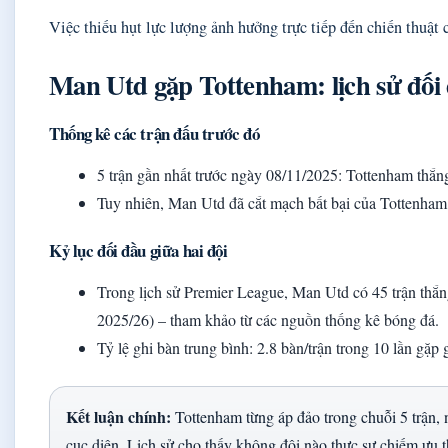
Việc thiếu hụt lực lượng ảnh hưởng trực tiếp đến chiến thuật 
Man Utd gặp Tottenham: lịch sử đối
Thống kê các trận đấu trước đó
5 trận gần nhất trước ngày 08/11/2025: Tottenham thắ
Tuy nhiên, Man Utd đã cắt mạch bất bại của Tottenham 
Kỷ lục đối đầu giữa hai đội
Trong lịch sử Premier League, Man Utd có 45 trận thắng
2025/26) – tham khảo từ các nguồn thống kê bóng đá.
Tỷ lệ ghi bàn trung bình: 2.8 bàn/trận trong 10 lần gặp 
Kết luận chính:
Tottenham từng áp đảo trong chuỗi 5 trận, 
cục diện. Lịch sử cho thấy không đội nào thực sự chiếm ưu th