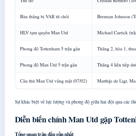
Thẻ đỏ
Cristian Romero (To
Bàn thắng bị VAR từ chối
Brennan Johnson (T
HLV tạm quyền Man Utd
Michael Carrick (tr
Phong độ Tottenham 5 trận gần
Thắng 2, hòa 1, thu
Phong độ Man Utd 5 trận gần
Thắng 4 liên tiếp dư
Cầu thủ Man Utd vắng mặt (07/02)
Matthijs de Ligt, M
Sự khác biệt về lực lượng và phong độ giữa hai đội qua các th
Diễn biến chính Man Utd gặp Totten
Tổng quan trận đấu gần nhất