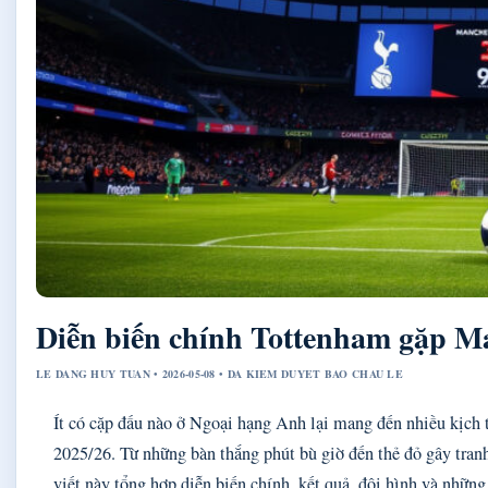
Diễn biến chính Tottenham gặp Ma
LE DANG HUY TUAN • 2026-05-08 • DA KIEM DUYET BAO CHAU LE
Ít có cặp đấu nào ở Ngoại hạng Anh lại mang đến nhiều kịch
2025/26. Từ những bàn thắng phút bù giờ đến thẻ đỏ gây tranh
viết này tổng hợp diễn biến chính, kết quả, đội hình và những