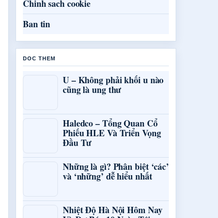
Chinh sach cookie
Ban tin
DOC THEM
U – Không phải khối u nào
cũng là ung thư
Haledco – Tổng Quan Cổ
Phiếu HLE Và Triển Vọng
Đầu Tư
Những là gì? Phân biệt ‘các’
và ‘những’ dễ hiểu nhất
Nhiệt Độ Hà Nội Hôm Nay