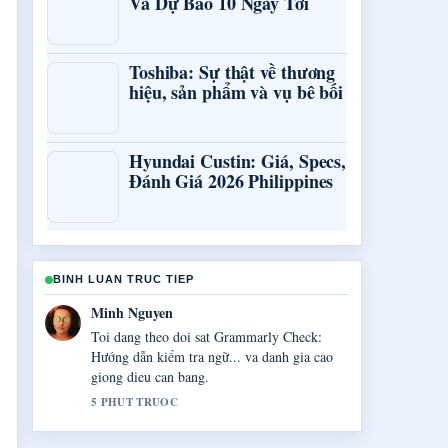
Và Dự Báo 10 Ngày Tới
Toshiba: Sự thật về thương
hiệu, sản phẩm và vụ bê bối
Hyundai Custin: Giá, Specs,
Đánh Giá 2026 Philippines
BINH LUAN TRUC TIEP
Linh Le
Boi canh ve Lightroom giá bao nhiêu? So
sánh Photoshop... rat huu ich. Vui long tiep
tuc cap nhat luong truc tiep nay.
7 PHUT TRUOC