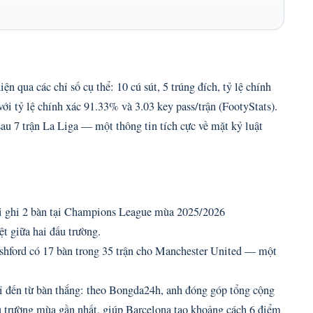
n qua các chỉ số cụ thể: 10 cú sút, 5 trúng đích, tỷ lệ chính
ới tỷ lệ chính xác 91.33% và 3.03 key pass/trận (FootyStats).
sau 7 trận La Liga — một thông tin tích cực về mặt kỷ luật
lại ghi 2 bàn tại Champions League mùa 2025/2026
ệt giữa hai đấu trường.
hford có 17 bàn trong 35 trận cho Manchester United — một
ỉ đến từ bàn thắng: theo Bongda24h, anh đóng góp tổng cộng
ấu trường mùa gần nhất, giúp Barcelona tạo khoảng cách 6 điểm