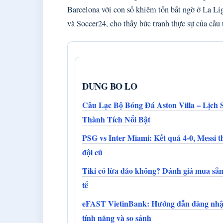
Barcelona với con số khiêm tốn bất ngờ ở La Lig
và Soccer24, cho thấy bức tranh thực sự của cầu
DUNG BO LO
Câu Lạc Bộ Bóng Đá Aston Villa – Lịch 
Thành Tích Nổi Bật
PSG vs Inter Miami: Kết quả 4-0, Messi t
đội cũ
Tiki có lừa đảo không? Đánh giá mua sắ
tế
eFAST VietinBank: Hướng dẫn đăng nhậ
tính năng và so sánh