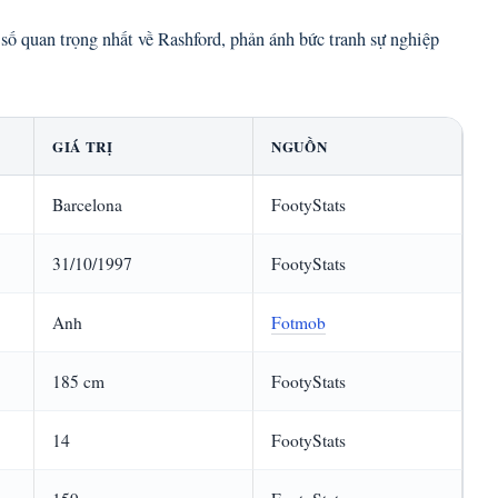
số quan trọng nhất về Rashford, phản ánh bức tranh sự nghiệp
GIÁ TRỊ
NGUỒN
Barcelona
FootyStats
31/10/1997
FootyStats
Anh
Fotmob
185 cm
FootyStats
14
FootyStats