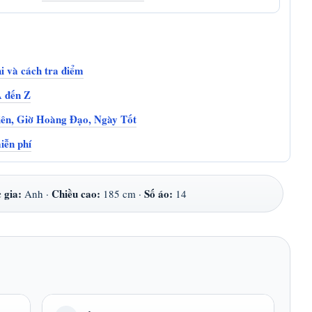
i và cách tra điểm
A đến Z
ên, Giờ Hoàng Đạo, Ngày Tốt
iễn phí
 gia:
Chiều cao:
Số áo:
Anh ·
185 cm ·
14