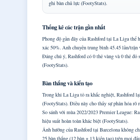
ghi bàn chủ lực (FootyStats).
Thống kê các trận gần nhất
Phong độ gần đây của Rashford tại La Liga thể hiệ
xác 50%. Anh chuyền trung bình 45.45 lần/trận v
Đáng chú ý, Rashford có 0 thẻ vàng và 0 thẻ đỏ 
(FootyStats).
Bàn thắng và kiến tạo
Trong khi La Liga tỏ ra khắc nghiệt, Rashford 
(FootyStats). Điều này cho thấy sự phân hóa rõ r
So sánh với mùa 2022/2023 Premier League: Ras
hiệu suất hoàn toàn khác biệt (FootyStats).
Ảnh hưởng của Rashford tại Barcelona không ch
25 bàn thắng (12 bàn + 13 kiến tạo) trên mọi đ