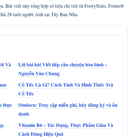
a. Bài viết này tổng hợp số liệu chi tiết từ FootyStats, Fotmob
 thủ 28 tuổi người Anh tại Tây Ban Nha.
Sử Và
Lời bài hát Viết tiếp câu chuyện hòa bình –
Nguyễn Văn Chung
hua
Cổ Tức Là Gì? Cách Tính Và Hình Thức Trả
Cổ Tức
m thực
Studocu: Truy cập miễn phí, hủy đăng ký và ẩn
danh
p,
Vitamin B6 – Tác Dụng, Thực Phẩm Giàu Và
Cách Dùng Hiệu Quả