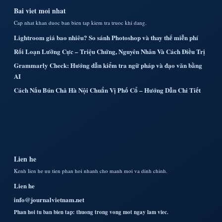
Bai viet moi nhat
Cap nhat khan duoc ban bien tap kiem tra truoc khi dang.
Lightroom giá bao nhiêu? So sánh Photoshop và thay thế miễn phí
Rối Loạn Lưỡng Cực – Triệu Chứng, Nguyên Nhân Và Cách Điều Trị
Grammarly Check: Hướng dẫn kiểm tra ngữ pháp và đạo văn bằng
AI
Cách Nấu Bún Chả Hà Nội Chuẩn Vị Phố Cổ – Hướng Dẫn Chi Tiết
Lien he
Kenh lien he uu tien phan hoi nhanh cho manh moi va dinh chinh.
Lien he
info@journalvietnam.net
Phan hoi tu ban bien tap: thuong trong vong mot ngay lam viec.