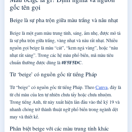
gốc tên gọi
Beige là sự pha trộn giữa màu trắng và nâu nhạt
Beige là một gam màu trung tính, sáng, ấm nhẹ, được mô tả
là sự pha trộn giữa trắng, vàng nhạt và nâu rất nhạt. Nhiều
nguồn gọi beige là màu “cát”, “kem ngả vàng”, hoặc “nâu
nhạt rất sáng”. Trong các hệ màu phổ biến, mã màu tiêu
#F5F5DC
chuẩn thường được dùng là
.
Từ ‘beige’ có nguồn gốc từ tiếng Pháp
Từ “beige” có nguồn gốc từ tiếng Pháp. Theo
Canva
, đây là
từ chỉ màu của len tự nhiên chưa tẩy hoặc chưa nhuộm.
Trong tiếng Anh, từ này xuất hiện lần đầu vào thế kỷ 19 và
nhanh chóng trở thành thuật ngữ phổ biến trong ngành dệt
may và thiết kế.
Phân biệt beige với các màu trung tính khác