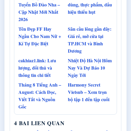
Tuyển Bồ Đào Nha –
dùng, thực phẩm, dấu
Cập Nhật Mới Nhất
hiệu thiếu hụt
2026
Tên Đẹp FF Hay
Sân cầu lông gần đây:
Ngầu Cho Nam Nữ +
Giá rẻ, mở cửa tại
Kí Tự Đặc Biệt
TP.HCM và Bình
Dương
cakhiaz1.link: Lưu
Nhiệt Độ Hà Nội Hôm
lượng, đối thủ và
Nay Và Dự Báo 10
thông tin chi tiết
Ngày Tới
Tháng 8 Tiếng Anh –
Harmony Secret
August: Cách Đọc,
Vietsub – Xem trọn
Viết Tắt và Nguồn
bộ tập 1 đến tập cuối
Gốc
4 BAI LIEN QUAN