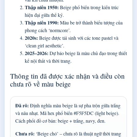
Thập niên 1950:
Beige phổ biến trong kiến trúc
hiện đại giữa thế kỷ.
Thập niên 1990:
Màu be trở thành biểu tượng của
phong cách ‘normcore’.
2020s:
Beige được tái sinh với các tone pastel và
‘clean girl aesthetic’.
2025–2026:
Dự báo beige là màu chủ đạo trong thiết
kế nội thất và thời trang.
Thông tin đã được xác nhận và điều còn
chưa rõ về màu beige
Đã rõ:
Định nghĩa màu beige là sự pha trộn giữa trắng
và nâu nhạt. Mã hex phổ biến #F5F5DC (light beige).
Cách phối đồ cơ bản: beige + trắng, navy, đen.
Chưa rõ:
‘Beige chó’ – chưa rõ là thuật ngữ thời trang