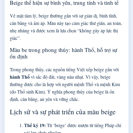
Beige thể hiện sự bình yên, trung tính và tinh tế
Về mặt tâm lý, beige thường gắn với sự giản dị, bình tĩnh,
cân bằng và ấm áp. Màu này tạo cảm giác thư giãn, an toàn,
nhẹ nhàng và được xem là lựa chọn “không gây áp lực thị
giác”.
Màu be trong phong thủy: hành Thổ, hỗ trợ sự
ổn định
Trong phong thủy, các nguồn tiếng Việt xếp beige gần với
hành Thổ
vì sắc độ đất, vàng nâu nhạt. Vì vậy, beige
thường được cho là hợp với người mệnh Thổ và mệnh Kim
(do Thổ sinh Kim). Ý nghĩa phong thủy của beige là ổn
định, cân bằng, an yên và vững chắc.
Lịch sử và sự phát triển của màu beige
Thế kỷ 19:
Từ ‘beige’ được mượn từ tiếng Pháp chỉ
vải len chưa nhuộm.