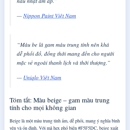
nâu nhạt ấm áp.”
—
Nippon Paint Việt Nam
“Màu be là gam màu trung tính nên khá
dễ phối đồ, đồng thời mang đến cho người
mặc vẻ ngoài thanh lịch và thời thượng.”
—
Uniqlo Việt Nam
Tóm tắt: Màu beige – gam màu trung
tính cho mọi không gian
Beige là một màu trung tính ấm, dễ phối, mang ý nghĩa bình
yên và ổn định. Với mã hex phổ biến #F5F5DC, beige xuất