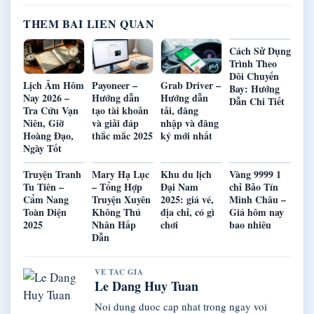
THEM BAI LIEN QUAN
Cách Sử Dụng
Trình Theo
Dõi Chuyến
Lịch Âm Hôm
Payoneer –
Grab Driver –
Bay: Hướng
Nay 2026 –
Hướng dẫn
Hướng dẫn
Dẫn Chi Tiết
Tra Cứu Vạn
tạo tài khoản
tải, đăng
Niên, Giờ
và giải đáp
nhập và đăng
Hoàng Đạo,
thắc mắc 2025
ký mới nhất
Ngày Tốt
Truyện Tranh
Mary Hạ Lục
Khu du lịch
Vàng 9999 1
Tu Tiên –
– Tổng Hợp
Đại Nam
chỉ Bảo Tín
Cẩm Nang
Truyện Xuyên
2025: giá vé,
Minh Châu –
Toàn Diện
Không Thú
địa chỉ, có gì
Giá hôm nay
2025
Nhân Hấp
chơi
bao nhiêu
Dẫn
VE TAC GIA
Le Dang Huy Tuan
Noi dung duoc cap nhat trong ngay voi