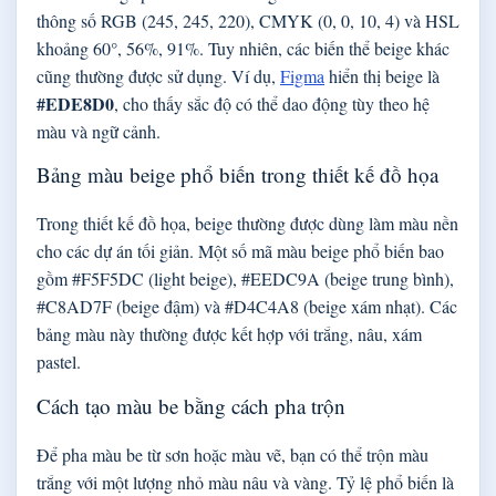
thông số RGB (245, 245, 220), CMYK (0, 0, 10, 4) và HSL
khoảng 60°, 56%, 91%. Tuy nhiên, các biến thể beige khác
cũng thường được sử dụng. Ví dụ,
Figma
hiển thị beige là
#EDE8D0
, cho thấy sắc độ có thể dao động tùy theo hệ
màu và ngữ cảnh.
Bảng màu beige phổ biến trong thiết kế đồ họa
Trong thiết kế đồ họa, beige thường được dùng làm màu nền
cho các dự án tối giản. Một số mã màu beige phổ biến bao
gồm #F5F5DC (light beige), #EEDC9A (beige trung bình),
#C8AD7F (beige đậm) và #D4C4A8 (beige xám nhạt). Các
bảng màu này thường được kết hợp với trắng, nâu, xám
pastel.
Cách tạo màu be bằng cách pha trộn
Để pha màu be từ sơn hoặc màu vẽ, bạn có thể trộn màu
trắng với một lượng nhỏ màu nâu và vàng. Tỷ lệ phổ biến là