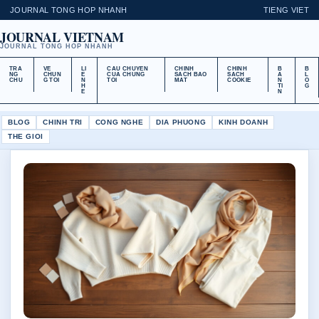
JOURNAL TONG HOP NHANH
TIENG VIET
JOURNAL VIETNAM
JOURNAL TONG HOP NHANH
TRA
VE
LI
CAU CHUYEN
CHINH
CHINH
B
B
NG
CHUN
E
CUA CHUNG
SACH BAO
SACH
A
L
CHU
G TOI
N
TOI
MAT
COOKIE
N
O
H
TI
G
E
N
BLOG
CHINH TRI
CONG NGHE
DIA PHUONG
KINH DOANH
THE GIOI