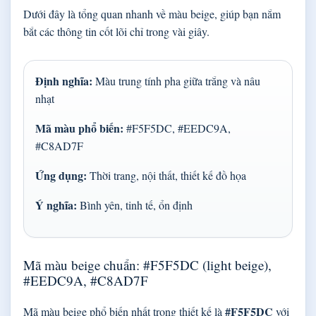
Dưới đây là tổng quan nhanh về màu beige, giúp bạn nắm
bắt các thông tin cốt lõi chỉ trong vài giây.
Định nghĩa:
Màu trung tính pha giữa trắng và nâu
nhạt
Mã màu phổ biến:
#F5F5DC, #EEDC9A,
#C8AD7F
Ứng dụng:
Thời trang, nội thất, thiết kế đồ họa
Ý nghĩa:
Bình yên, tinh tế, ổn định
Mã màu beige chuẩn: #F5F5DC (light beige),
#EEDC9A, #C8AD7F
#F5F5DC
Mã màu beige phổ biến nhất trong thiết kế là
với