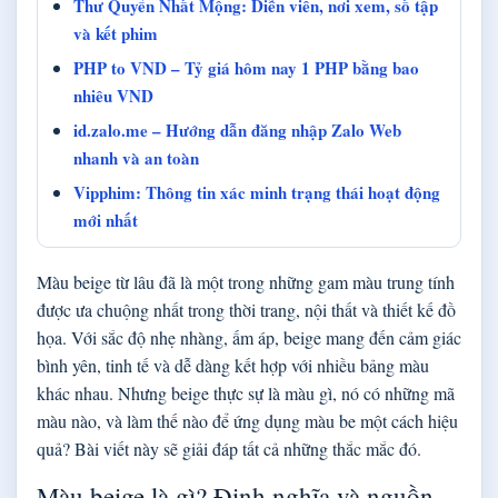
Thư Quyển Nhất Mộng: Diễn viên, nơi xem, số tập
và kết phim
PHP to VND – Tỷ giá hôm nay 1 PHP bằng bao
nhiêu VND
id.zalo.me – Hướng dẫn đăng nhập Zalo Web
nhanh và an toàn
Vipphim: Thông tin xác minh trạng thái hoạt động
mới nhất
Màu beige từ lâu đã là một trong những gam màu trung tính
được ưa chuộng nhất trong thời trang, nội thất và thiết kế đồ
họa. Với sắc độ nhẹ nhàng, ấm áp, beige mang đến cảm giác
bình yên, tinh tế và dễ dàng kết hợp với nhiều bảng màu
khác nhau. Nhưng beige thực sự là màu gì, nó có những mã
màu nào, và làm thế nào để ứng dụng màu be một cách hiệu
quả? Bài viết này sẽ giải đáp tất cả những thắc mắc đó.
Màu beige là gì? Định nghĩa và nguồn