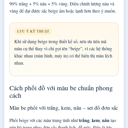
90% trắng + 5% nâu + 5% vàng. Điều chỉnh lượng nâu và
vàng để đạt được sắc beige ấm hoặc lạnh hơn theo ý muốn.
LƯU Ý KỸ THUẬT
Khi sử dụng beige trong thiết kế số, nên ưu tiên mã
màu cụ thể thay vì chỉ gọi tên “beige”, vì các hệ thống
khác nhau (màn hình, máy in) có thể hiển thị màu lệch
nhau.
Cách phối đồ với màu be chuẩn phong
cách
Màu be phối với trắng, kem, nâu – set đồ đơn sắc
trắng
kem
nâu
Phối beige với các màu trung tính như
,
,
tạo
nên bộ trang phục đơn sắc thanh lịch, dễ mặc. Đây là lựa