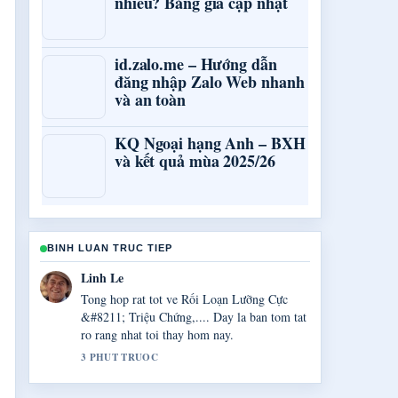
nhiêu? Bảng giá cập nhật
id.zalo.me – Hướng dẫn
đăng nhập Zalo Web nhanh
và an toàn
KQ Ngoại hạng Anh – BXH
và kết quả mùa 2025/26
BINH LUAN TRUC TIEP
Bao Chau Pham
Toi dang theo doi sat Grammarly Check:
Hướng dẫn kiểm tra ngữ... va danh gia cao
giong dieu can bang.
5 PHUT TRUOC