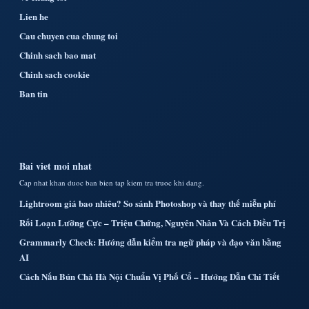
Lien he
Cau chuyen cua chung toi
Chinh sach bao mat
Chinh sach cookie
Ban tin
Bai viet moi nhat
Cap nhat khan duoc ban bien tap kiem tra truoc khi dang.
Lightroom giá bao nhiêu? So sánh Photoshop và thay thế miễn phí
Rối Loạn Lưỡng Cực – Triệu Chứng, Nguyên Nhân Và Cách Điều Trị
Grammarly Check: Hướng dẫn kiểm tra ngữ pháp và đạo văn bằng
AI
Cách Nấu Bún Chả Hà Nội Chuẩn Vị Phố Cổ – Hướng Dẫn Chi Tiết