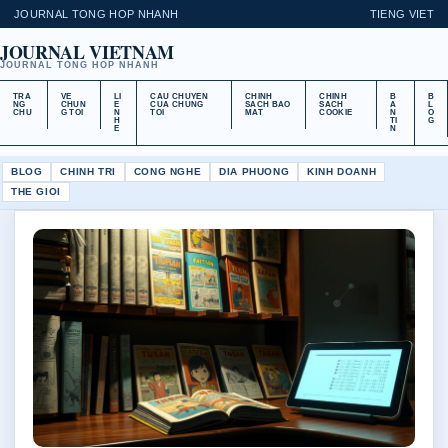
JOURNAL TONG HOP NHANH
TIENG VIET
JOURNAL VIETNAM
JOURNAL TONG HOP NHANH
TRA
VE
LI
CAU CHUYEN
CHINH
CHINH
B
B
NG
CHUN
E
CUA CHUNG
SACH BAO
SACH
A
L
CHU
G TOI
N
TOI
MAT
COOKIE
N
O
H
TI
G
E
N
BLOG
CHINH TRI
CONG NGHE
DIA PHUONG
KINH DOANH
THE GIOI