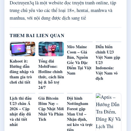
Doctruyen3q là một website đọc truyện tranh online, tập
trung chủ yếu vào các thể loại 18+, hentai, manhwa và
manhua, với nội dung được dịch sang tiế
THEM BAI LIEN QUAN
Mèo Maine
Diễn biến
Coon – Giá
chính U23
Bán, Nguồn
Việt Nam gặp
Kahoot it:
Tổng đài
Gốc Và Đặc
U23
Hướng dẫn
MobiFone:
Điểm Tại Việt
Indonesia:
đăng nhập và
Hotline chính
Nam
Việt Nam vô
tham gia trò
thức, cách liên
địch
chơi chi tiết
hệ & hỗ trợ
24/7
Lịch thi đấu
Giá Bitcoin
Đội hình
U23 châu Á
Hôm Nay –
Nottingham
2026 – Cập
Cập Nhật Mới
Forest gặp
nhật đầy đủ
Nhất Và Phân
Man Utd –
và chi tiết
Tích
Nhận định,
nhất
soi kèo và trực
tiếp