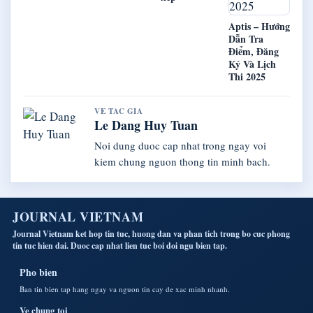
Aptis – Hướng
Dẫn Tra
Điểm, Đăng
Ký Và Lịch
Thi 2025
VE TAC GIA
Le Dang Huy Tuan
Noi dung duoc cap nhat trong ngay voi
kiem chung nguon thong tin minh bach.
JOURNAL VIETNAM
Journal Vietnam ket hop tin tuc, huong dan va phan tich trong bo cuc phong
tin tuc hien dai. Duoc cap nhat lien tuc boi doi ngu bien tap.
Pho bien
Ban tin bien tap hang ngay va nguon tin cay de xac minh nhanh.
Ve chung toi